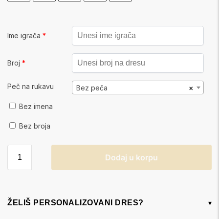
Ime igrača
*
Broj
*
Peč na rukavu
Bez peča
×
Bez imena
Bez broja
Dodaj u korpu
ŽELIŠ PERSONALIZOVANI DRES?
▾