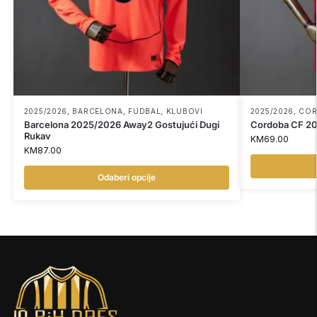
2025/2026
,
BARCELONA
,
FUDBAL
,
KLUBOVI
2025/2026
,
CO
Barcelona 2025/2026 Away2 Gostujući Dugi
Cordoba CF 20
Rukav
KM
69.00
KM
87.00
Odaberi opcije