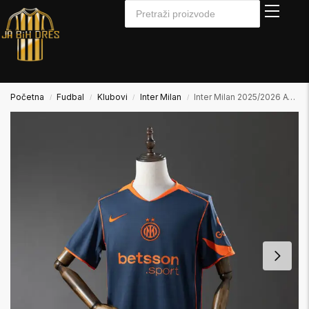
Početna
Fudbal
Klubovi
Inter Milan
Inter Milan 2025/2026 Away2 Gostujući
/
/
/
/