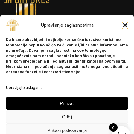
Upravljanje saglasnostima
INFORMACIJE
Da bismo obezbijedili najbolje korisničko iskustvo, koristimo
O nama
tehnologije poput kolačića za čuvanje i/ili pristup informacijama
Kontakt
na uređaju. Davanjem saglasnosti na ove tehnologije
omogućavate nam obradu podataka kao što su ponašanje
prilikom pregledanja ili jedinstveni identifikatori na ovom sajtu.
Nepristanak ili povlačenje saglasnosti može negativno uticati na
POMOĆ
određene funkcije i karakteristike sajta.
Česta pitanja
Politika privatnosti
Upravljajte uslugama
PRATITE NAS
Prihvati
Instagram
Odbij
OLX
TikTok
0
Prikaži podešavanja