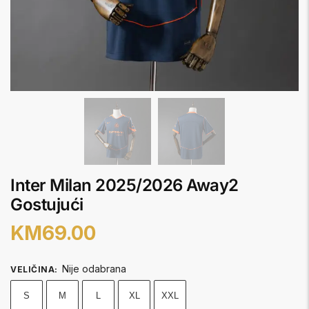
Inter Milan 2025/2026 Away2
Gostujući
KM
69.00
Nije odabrana
VELIČINA
:
S
M
L
XL
XXL