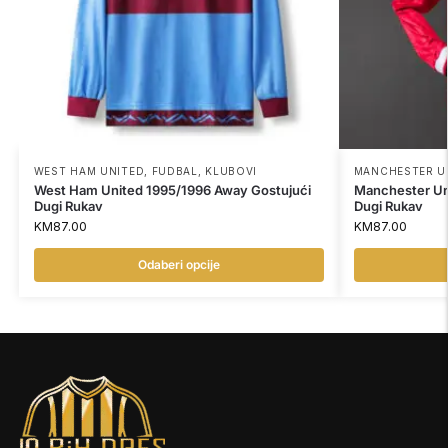
WEST HAM UNITED
,
FUDBAL
,
KLUBOVI
MANCHESTER U
West Ham United 1995/1996 Away Gostujući
Manchester Un
Dugi Rukav
Dugi Rukav
KM
87.00
KM
87.00
Odaberi opcije