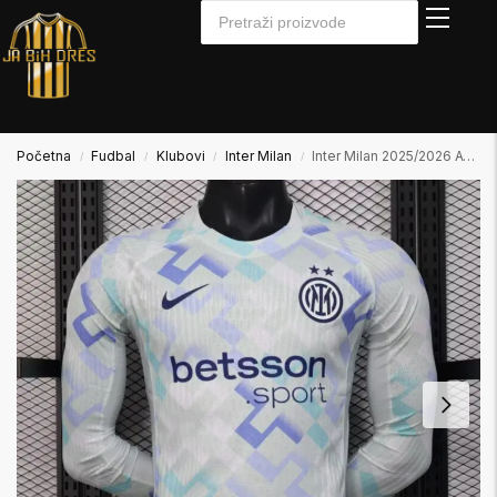
Početna
Fudbal
Klubovi
Inter Milan
Inter Milan 2025/2026 Away Gostujući Dres Dugi Rukav Player Verzija
/
/
/
/