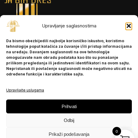
Upravljanje saglasnostima
INFORMACIJE
Da bismo obezbijedili najbolje korisničko iskustvo, koristimo
O nama
tehnologije poput kolačića za čuvanje i/ili pristup informacijama
Kontakt
na uređaju. Davanjem saglasnosti na ove tehnologije
omogućavate nam obradu podataka kao što su ponašanje
prilikom pregledanja ili jedinstveni identifikatori na ovom sajtu.
Nepristanak ili povlačenje saglasnosti može negativno uticati na
POMOĆ
određene funkcije i karakteristike sajta.
Česta pitanja
Politika privatnosti
Upravljajte uslugama
PRATITE NAS
Prihvati
Instagram
Odbij
OLX
TikTok
0
Prikaži podešavanja