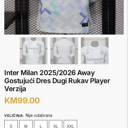
Inter Milan 2025/2026 Away
Gostujući Dres Dugi Rukav Player
Verzija
KM
99.00
Nije odabrana
VELIČINA
:
S
M
L
XL
XXL