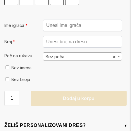
Ime igrača
*
Broj
*
Peč na rukavu
Bez peča
×
Bez imena
Bez broja
Dodaj u korpu
ŽELIŠ PERSONALIZOVANI DRES?
▾