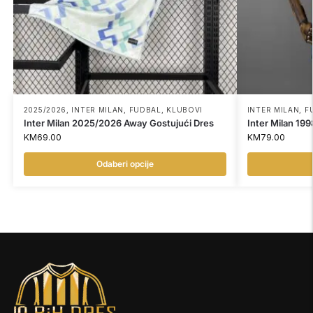
2025/2026
,
INTER MILAN
,
FUDBAL
,
KLUBOVI
INTER MILAN
,
F
Inter Milan 2025/2026 Away Gostujući Dres
Inter Milan 1
KM
69.00
KM
79.00
Odaberi opcije