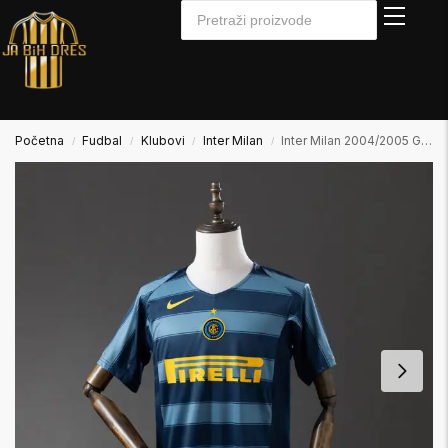
Početna
Fudbal
Klubovi
Inter Milan
Inter Milan 2004/2005 Gostujući Away2
/
/
/
/