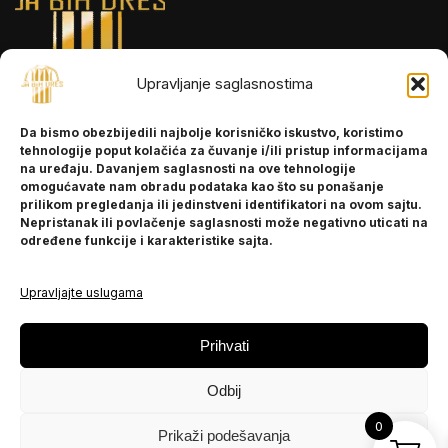
Upravljanje saglasnostima
INFORMACIJE
Da bismo obezbijedili najbolje korisničko iskustvo, koristimo
O nama
tehnologije poput kolačića za čuvanje i/ili pristup informacijama
Kontakt
na uređaju. Davanjem saglasnosti na ove tehnologije
omogućavate nam obradu podataka kao što su ponašanje
prilikom pregledanja ili jedinstveni identifikatori na ovom sajtu.
Nepristanak ili povlačenje saglasnosti može negativno uticati na
POMOĆ
određene funkcije i karakteristike sajta.
Česta pitanja
Politika privatnosti
Upravljajte uslugama
PRATITE NAS
Prihvati
Instagram
Odbij
OLX
TikTok
0
Prikaži podešavanja