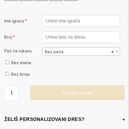
Ime igrača
*
Broj
*
Peč na rukavu
Bez peča
×
Bez imena
Bez broja
Dodaj u korpu
ŽELIŠ PERSONALIZOVANI DRES?
▾