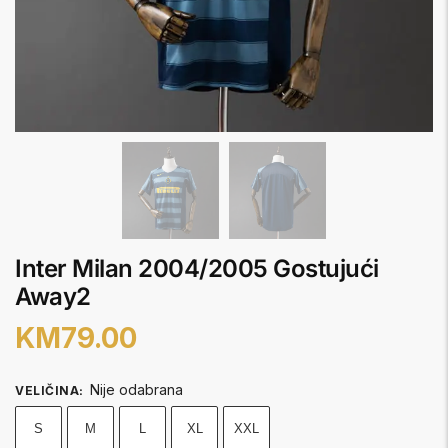
Inter Milan 2004/2005 Gostujući
Away2
KM
79.00
Nije odabrana
VELIČINA
:
S
M
L
XL
XXL