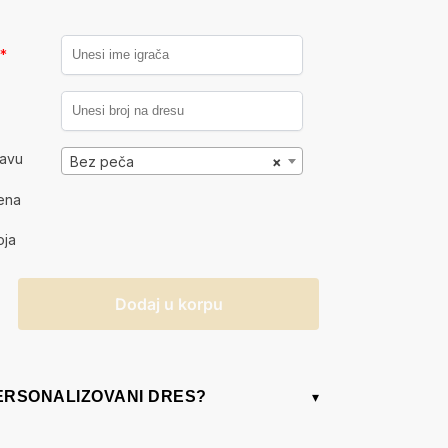
a
*
kavu
Bez peča
×
ena
oja
Dodaj u korpu
PERSONALIZOVANI DRES?
▾