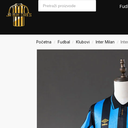
Fud
Početna
Fudbal
Klubovi
Inter Milan
Int
/
/
/
/