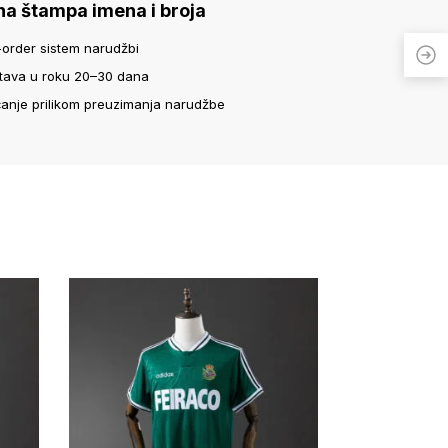
na štampa imena i broja
-order sistem narudžbi
tava u roku 20–30 dana
ćanje prilikom preuzimanja narudžbe