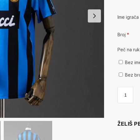
Ime igrač
Broj
*
Peč na ru
Bez im
Bez br
ŽELIŠ 