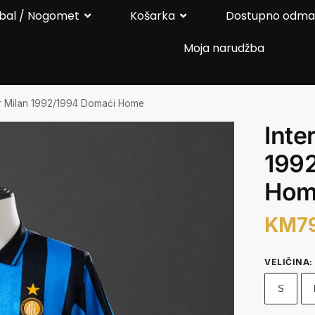
bal / Nogomet
Košarka
Dostupno odm
Moja narudžba
er Milan 1992/1994 Domaći Home
Inte
199
Hom
KM
7
VELIČINA
:
S