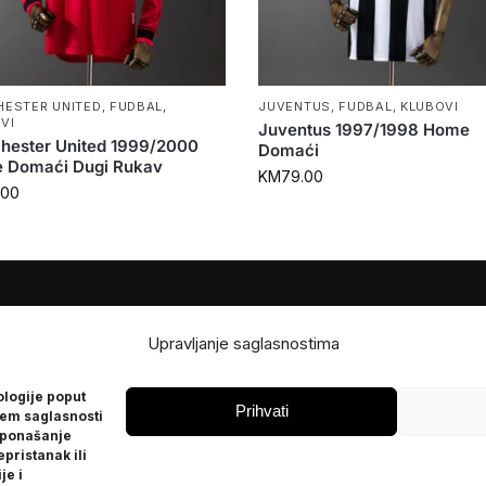
ESTER UNITED
,
FUDBAL
,
JUVENTUS
,
FUDBAL
,
KLUBOVI
VI
Juventus 1997/1998 Home
hester United 1999/2000
Domaći
 Domaći Dugi Rukav
KM
79.00
.00
JE
POMOĆ
Upravljanje saglasnostima
Česta pitanja
ologije poput
Politika privatnosti
Prihvati
jem saglasnosti
 ponašanje
epristanak ili
je i