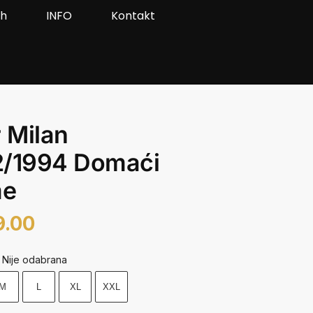
ah
INFO
Kontakt
r Milan
2/1994 Domaći
e
9.00
Nije odabrana
M
L
XL
XXL