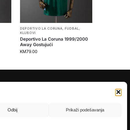
DEPORTIVO LA CORUNA
,
FUDBAL
,
KLUBOVI
Deportivo La Coruna 1999/2000
Away Gostujući
KM
79.00
PRATITE NAS
Instagram
OLX
Odbij
Prikaži podešavanja
TikTok