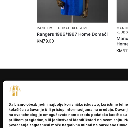
RANGERS
,
FUDBAL
,
KLUBOVI
MANCH
KLUBO
Rangers 1996/1997 Home Domaći
Manc
KM
79.00
Home
KM
87
INFORMACI
O nama
Da bismo obezbijedili najbolje korisničko iskustvo, koristimo tehn
Kontakt
kolačića za čuvanje i/ili pristup informacijama na uređaju. Davan
na ove tehnologije omogućavate nam obradu podataka kao što su
prilikom pregledanja ili jedinstveni identifikatori na ovom sajtu. N
povlačenje saglasnosti može negativno uticati na određene funkci