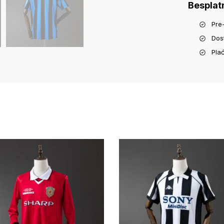
Besplat
Pre
Dos
Pla