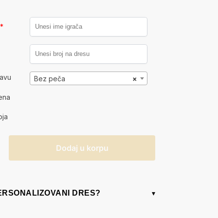
a
*
kavu
Bez peča
×
ena
oja
Dodaj u korpu
PERSONALIZOVANI DRES?
▾