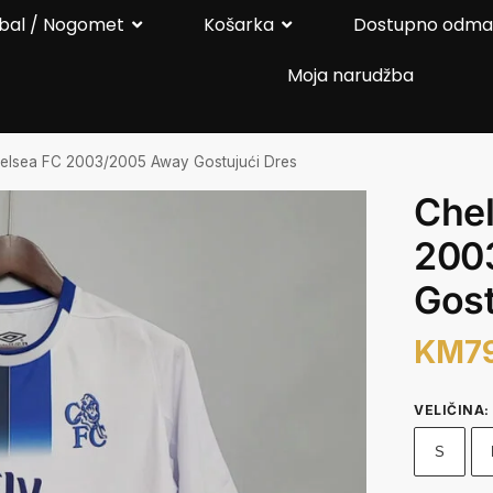
bal / Nogomet
Košarka
Dostupno odm
Moja narudžba
elsea FC 2003/2005 Away Gostujući Dres
Che
200
Gost
KM
7
VELIČINA
:
S