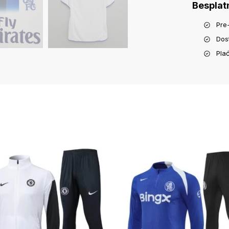
Besplat
Pre
Dos
Pla