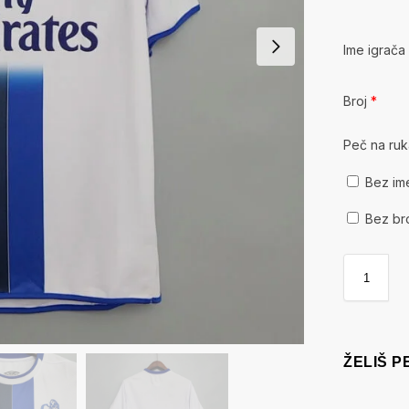
Ime igrač
Broj
*
Peč na ru
Bez im
Bez br
ŽELIŠ 