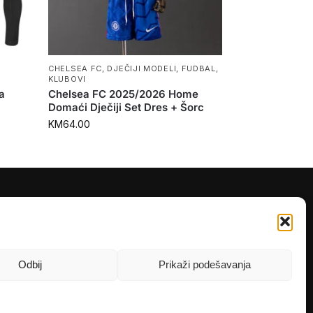
CHELSEA FC
,
DJEČIJI MODELI
,
FUDBAL
,
KLUBOVI
a
Chelsea FC 2025/2026 Home
Domaći Dječiji Set Dres + Šorc
KM
64.00
PRATITE NAS
Instagram
OLX
Odbij
Prikaži podešavanja
TikTok