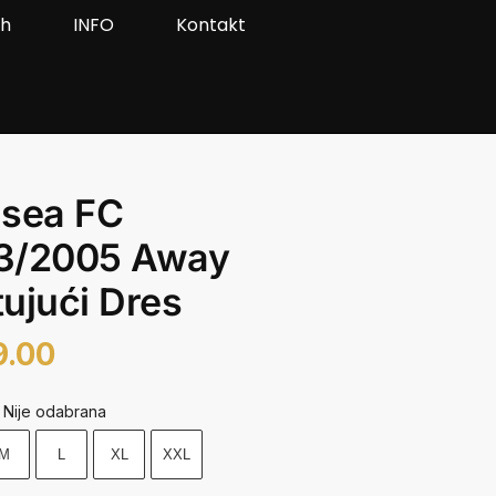
ah
INFO
Kontakt
lsea FC
3/2005 Away
ujući Dres
9.00
Nije odabrana
M
L
XL
XXL