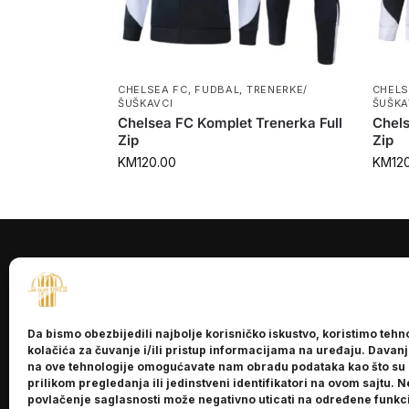
CHELSEA FC
,
FUDBAL
,
TRENERKE/
CHELS
ŠUŠKAVCI
ŠUŠKA
Chelsea FC Komplet Trenerka Full
Chels
Zip
Zip
KM
120.00
KM
12
INFORMACI
O nama
Da bismo obezbijedili najbolje korisničko iskustvo, koristimo tehn
Kontakt
kolačića za čuvanje i/ili pristup informacijama na uređaju. Davan
na ove tehnologije omogućavate nam obradu podataka kao što su
prilikom pregledanja ili jedinstveni identifikatori na ovom sajtu. N
povlačenje saglasnosti može negativno uticati na određene funkci