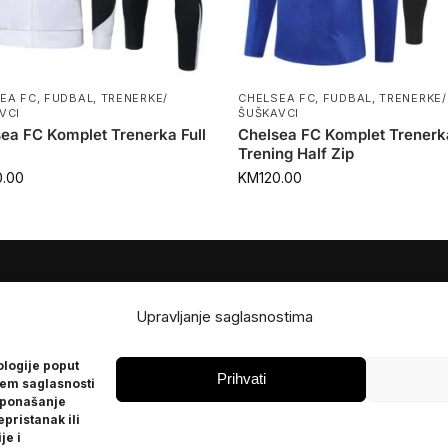
EA FC
,
FUDBAL
,
TRENERKE/
CHELSEA FC
,
FUDBAL
,
TRENERKE/
VCI
ŠUŠKAVCI
ea FC Komplet Trenerka Full
Chelsea FC Komplet Trenerk
Trening Half Zip
0.00
KM
120.00
JE
POMOĆ
Upravljanje saglasnostima
Česta pitanja
ologije poput
Politika privatnosti
Prihvati
jem saglasnosti
 ponašanje
epristanak ili
je i