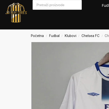
Fud
Početna
Fudbal
Klubovi
Chelsea FC
Ch
/
/
/
/