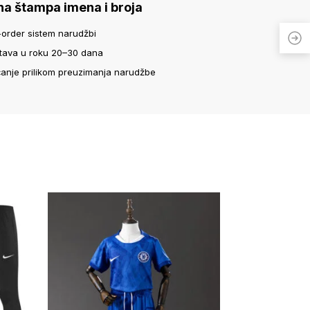
na štampa imena i broja
-order sistem narudžbi
tava u roku 20–30 dana
ćanje prilikom preuzimanja narudžbe