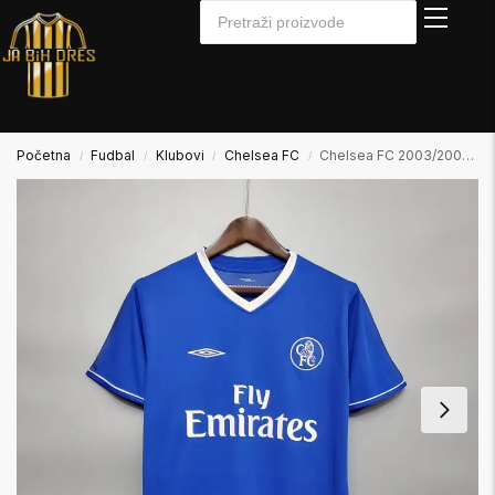
Početna
Fudbal
Klubovi
Chelsea FC
Chelsea FC 2003/2004 Home Domaći Dres
/
/
/
/