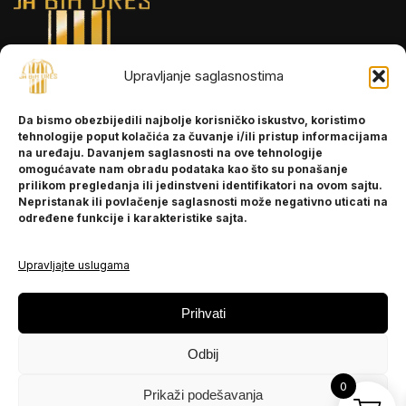
Upravljanje saglasnostima
INFORMACIJE
Da bismo obezbijedili najbolje korisničko iskustvo, koristimo
O nama
tehnologije poput kolačića za čuvanje i/ili pristup informacijama
Kontakt
na uređaju. Davanjem saglasnosti na ove tehnologije
omogućavate nam obradu podataka kao što su ponašanje
prilikom pregledanja ili jedinstveni identifikatori na ovom sajtu.
Nepristanak ili povlačenje saglasnosti može negativno uticati na
POMOĆ
određene funkcije i karakteristike sajta.
Česta pitanja
Politika privatnosti
Upravljajte uslugama
PRATITE NAS
Prihvati
Instagram
Odbij
OLX
TikTok
0
Prikaži podešavanja