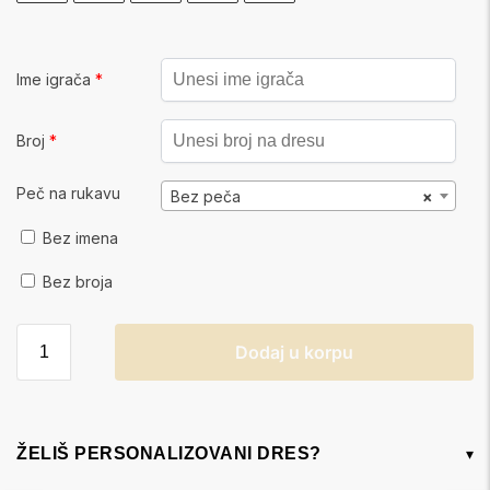
Ime igrača
*
Broj
*
Peč na rukavu
Bez peča
×
Bez imena
Bez broja
Dodaj u korpu
ŽELIŠ PERSONALIZOVANI DRES?
▾