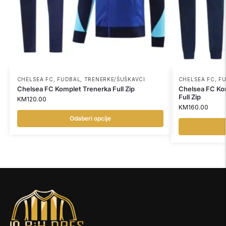
CHELSEA FC
,
FUDBAL
,
TRENERKE/ŠUŠKAVCI
CHELSEA FC
,
F
Chelsea FC Komplet Trenerka Full Zip
Chelsea FC Ko
Full Zip
KM
120.00
KM
160.00
Odaberi opcije