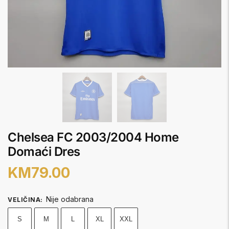
Chelsea FC 2003/2004 Home
Domaći Dres
KM
79.00
Nije odabrana
VELIČINA
:
S
M
L
XL
XXL