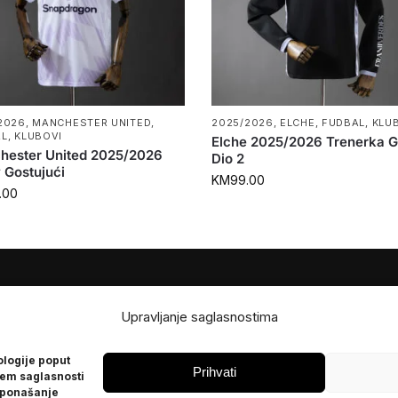
2026
,
MANCHESTER UNITED
,
2025/2026
,
ELCHE
,
FUDBAL
,
KLU
AL
,
KLUBOVI
Elche 2025/2026 Trenerka G
hester United 2025/2026
Dio 2
Gostujući
KM
99.00
.00
JE
POMOĆ
Upravljanje saglasnostima
Česta pitanja
ologije poput
Politika privatnosti
Prihvati
jem saglasnosti
 ponašanje