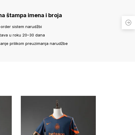
na štampa imena i broja
-order sistem narudžbi
tava u roku 20–30 dana
ćanje prilikom preuzimanja narudžbe