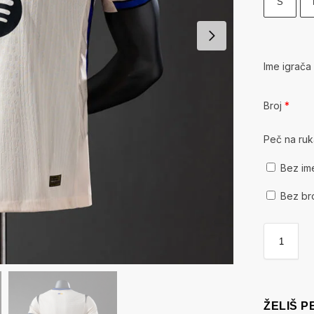
S
Ime igrač
Broj
*
Peč na ru
Bez im
Bez br
ŽELIŠ 