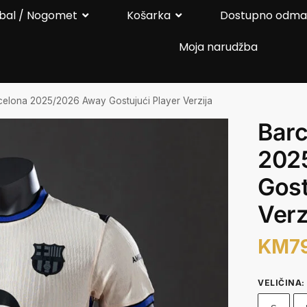
bal / Nogomet
Košarka
Dostupno odm
Moja narudžba
celona 2025/2026 Away Gostujući Player Verzija
Barc
202
Gost
Verz
KM
7
VELIČINA
: