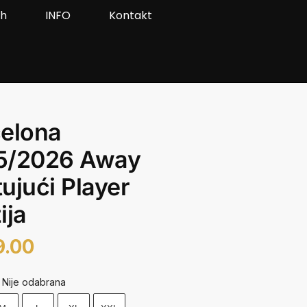
ah
INFO
Kontakt
elona
5/2026 Away
ujući Player
ija
9.00
Nije odabrana