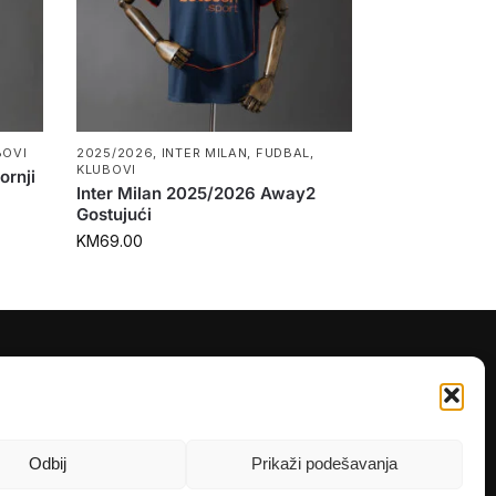
BOVI
2025/2026
,
INTER MILAN
,
FUDBAL
,
KLUBOVI
ornji
Inter Milan 2025/2026 Away2
Gostujući
KM
69.00
PRATITE NAS
Instagram
OLX
Odbij
Prikaži podešavanja
TikTok