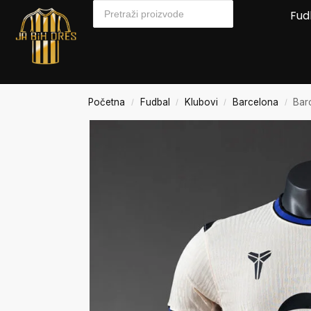
Fud
Početna
Fudbal
Klubovi
Barcelona
Bar
/
/
/
/