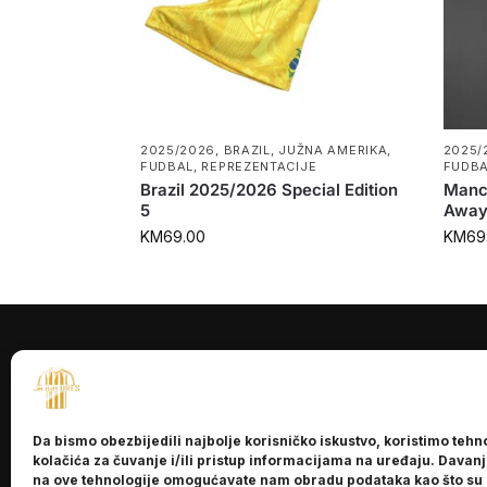
2025/2026
,
BRAZIL
,
JUŽNA AMERIKA
,
2025/
FUDBAL
,
REPREZENTACIJE
FUDB
Brazil 2025/2026 Special Edition
Manc
5
Away 
KM
69.00
KM
69
INFORMACI
O nama
Da bismo obezbijedili najbolje korisničko iskustvo, koristimo tehn
Kontakt
kolačića za čuvanje i/ili pristup informacijama na uređaju. Davan
na ove tehnologije omogućavate nam obradu podataka kao što su