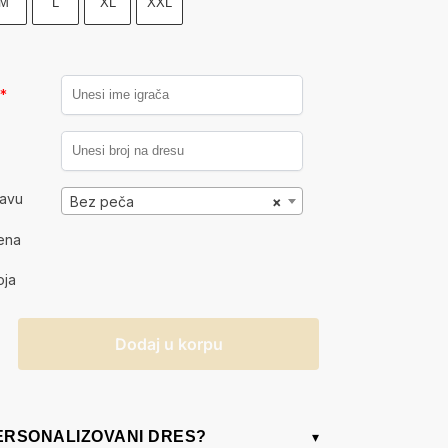
M
L
XL
XXL
a
*
kavu
Bez peča
×
ena
oja
Dodaj u korpu
PERSONALIZOVANI DRES?
▾