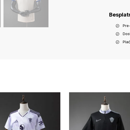
Besplat
Pre
Dos
Pla