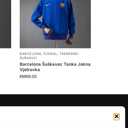
BARCELONA
,
FUDBAL
,
TRENERKE/
ŠUŠKAVCI
Barcelona Šuškavac Tanka Jakna
Vjetrovka
KM
99.00
PRATITE NAS
Instagram