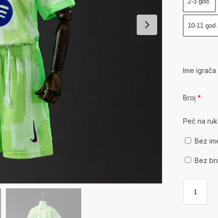
2-3 god.
10-11 god.
Ime igrač
Broj
*
Peč na ru
Bez im
Bez br