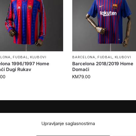
ELONA
,
FUDBAL
,
KLUBOVI
BARCELONA
,
FUDBAL
,
KLUBOVI
elona 1996/1997 Home
Barcelona 2018/2019 Home
ći Dugi Rukav
Domaći
.00
KM
79.00
JE
POMOĆ
Upravljanje saglasnostima
Česta pitanja