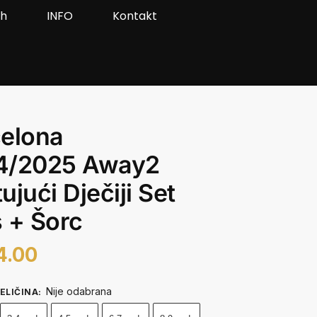
ah
INFO
Kontakt
elona
4/2025 Away2
ujući Dječiji Set
 + Šorc
4.00
Nije odabrana
ELIČINA
: