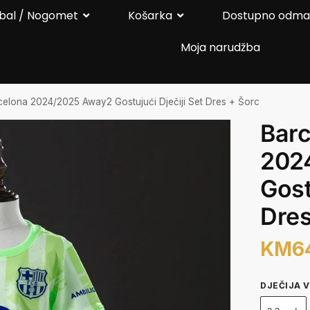
bal / Nogomet
Košarka
Dostupno odm
Moja narudžba
celona 2024/2025 Away2 Gostujući Dječiji Set Dres + Šorc
Barc
202
Gost
Dres
KM
6
DJEČIJA V