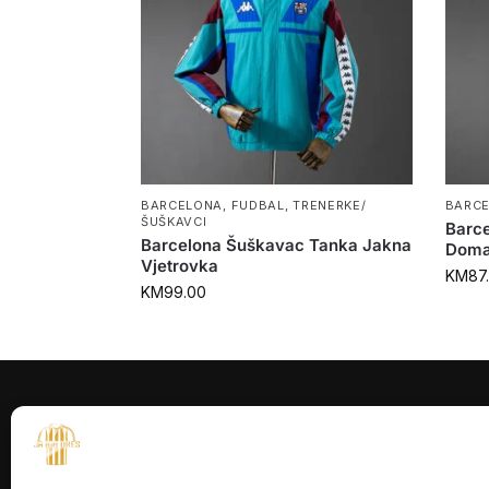
BARCELONA
,
FUDBAL
,
TRENERKE/
BARC
ŠUŠKAVCI
Barc
Barcelona Šuškavac Tanka Jakna
Doma
Vjetrovka
KM
87
KM
99.00
INFORMACI
O nama