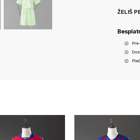
ŽELIŠ 
Besplat
Pre
Dos
Pla