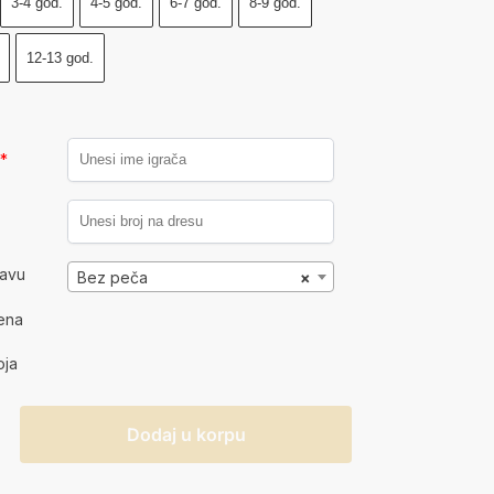
3-4 god.
4-5 god.
6-7 god.
8-9 god.
12-13 god.
a
*
kavu
Bez peča
×
ena
oja
Dodaj u korpu