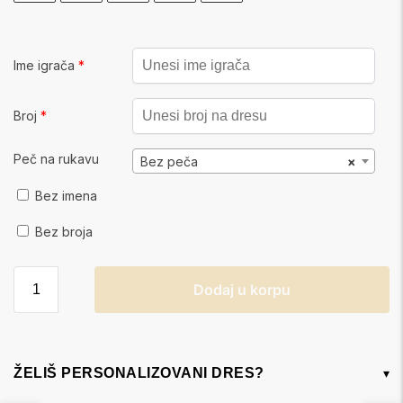
Ime igrača
*
Broj
*
Peč na rukavu
Bez peča
×
Bez imena
Bez broja
Dodaj u korpu
ŽELIŠ PERSONALIZOVANI DRES?
▾