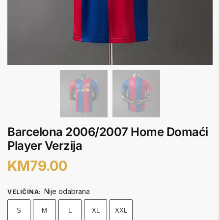
Barcelona 2006/2007 Home Domaći
Player Verzija
KM
79.00
Nije odabrana
VELIČINA
:
S
M
L
XL
XXL