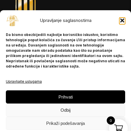
Upravljanje saglasnostima
INFORMACIJE
Da bismo obezbijedili najbolje korisničko iskustvo, koristimo
O nama
tehnologije poput kolačića za čuvanje i/ili pristup informacijama
Kontakt
na uređaju. Davanjem saglasnosti na ove tehnologije
omogućavate nam obradu podataka kao što su ponašanje
prilikom pregledanja ili jedinstveni identifikatori na ovom sajtu.
Nepristanak ili povlačenje saglasnosti može negativno uticati na
POMOĆ
određene funkcije i karakteristike sajta.
Česta pitanja
Politika privatnosti
Upravljajte uslugama
PRATITE NAS
Prihvati
Instagram
Odbij
OLX
TikTok
0
Prikaži podešavanja