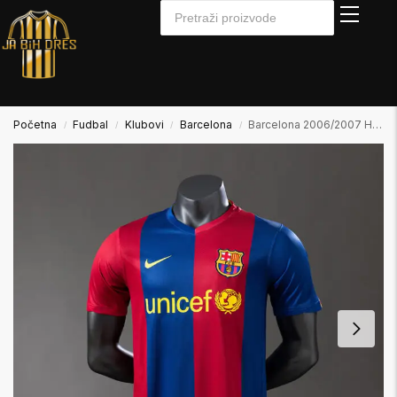
Početna
Fudbal
Klubovi
Barcelona
Barcelona 2006/2007 Home Domaći Player Verzija
/
/
/
/