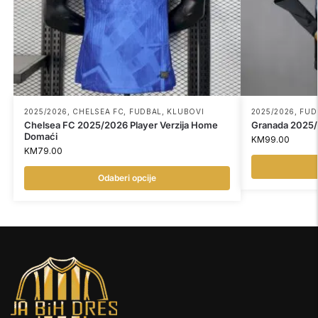
2025/2026
,
CHELSEA FC
,
FUDBAL
,
KLUBOVI
2025/2026
,
FUD
Chelsea FC 2025/2026 Player Verzija Home
Granada 2025/2
Domaći
KM
99.00
KM
79.00
Odaberi opcije