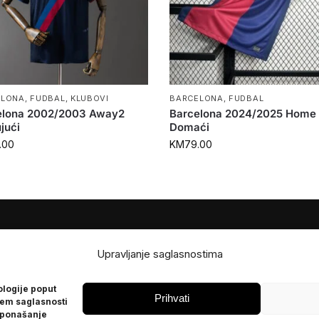
ELONA
,
FUDBAL
,
KLUBOVI
BARCELONA
,
FUDBAL
elona 2002/2003 Away2
Barcelona 2024/2025 Home
jući
Domaći
.00
KM
79.00
JE
POMOĆ
Upravljanje saglasnostima
Česta pitanja
ologije poput
Politika privatnosti
Prihvati
jem saglasnosti
 ponašanje