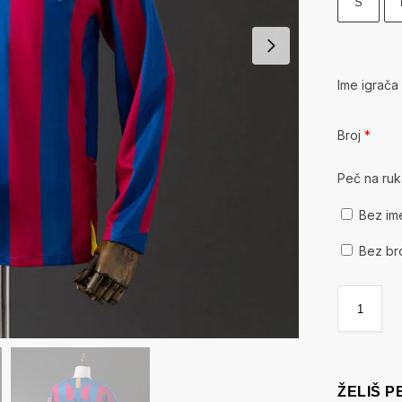
S
Ime igrač
Broj
*
Peč na ru
Bez im
Bez br
ŽELIŠ 