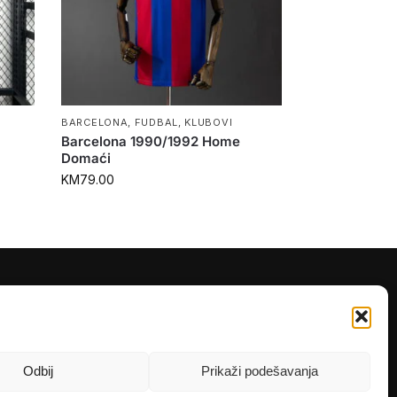
BARCELONA
,
FUDBAL
,
KLUBOVI
Barcelona 1990/1992 Home
Domaći
KM
79.00
PRATITE NAS
Instagram
OLX
Odbij
Prikaži podešavanja
TikTok