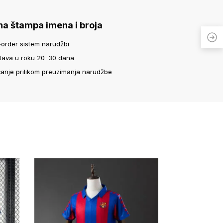
na štampa imena i broja
-order sistem narudžbi
tava u roku 20–30 dana
ćanje prilikom preuzimanja narudžbe