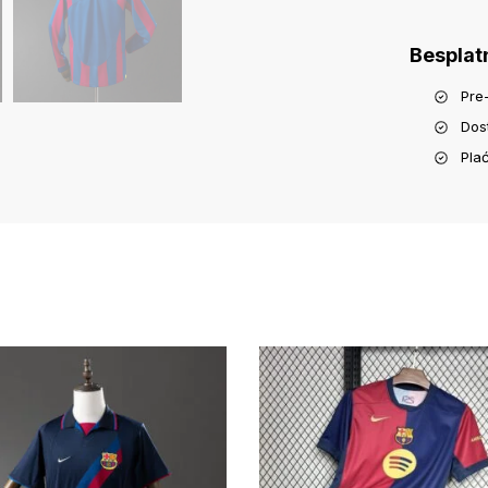
Besplat
Pre
Dos
Pla