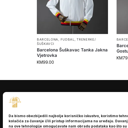
BARCELONA
,
FUDBAL
,
TRENERKE/
BARC
ŠUŠKAVCI
Barc
Barcelona Šuškavac Tanka Jakna
Gostu
Vjetrovka
KM
79
KM
99.00
INFORMACI
O nama
Da bismo obezbijedili najbolje korisničko iskustvo, koristimo tehn
Kontakt
kolačića za čuvanje i/ili pristup informacijama na uređaju. Davan
na ove tehnologije omogućavate nam obradu podataka kao što su