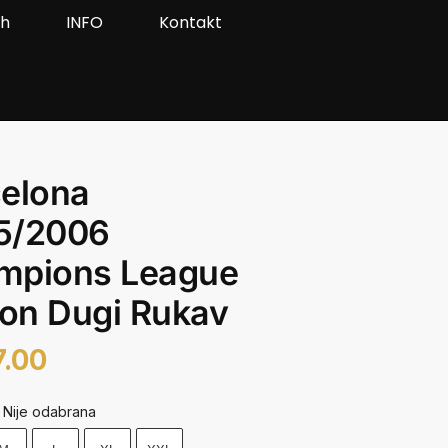
ah
INFO
Kontakt
elona
5/2006
mpions League
ion Dugi Rukav
7.00
Nije odabrana