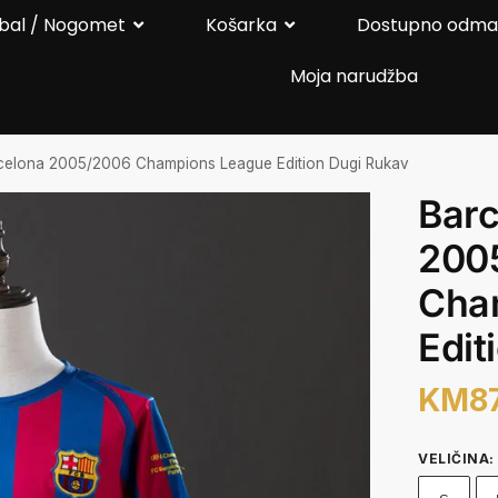
bal / Nogomet
Košarka
Dostupno odm
Moja narudžba
celona 2005/2006 Champions League Edition Dugi Rukav
Barc
200
Cha
Edit
KM
8
VELIČINA
: