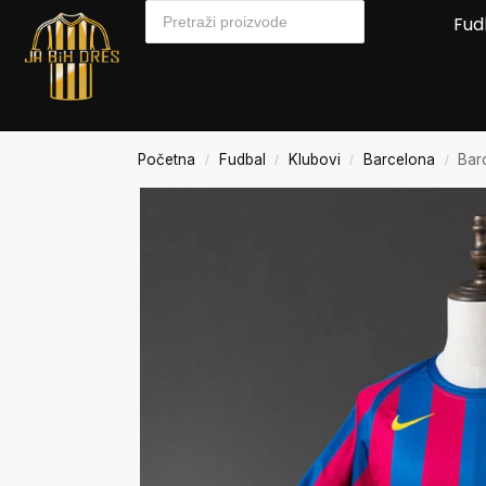
Fud
Početna
Fudbal
Klubovi
Barcelona
Bar
/
/
/
/