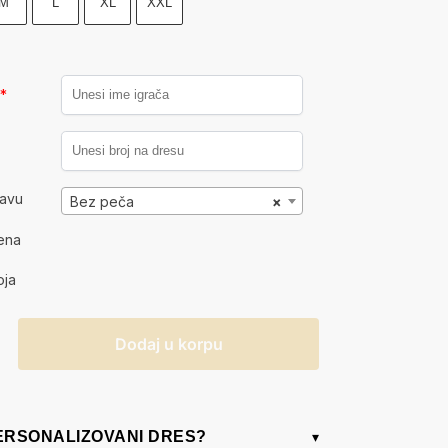
M
L
XL
XXL
a
*
kavu
Bez peča
×
ena
oja
Dodaj u korpu
PERSONALIZOVANI DRES?
▾