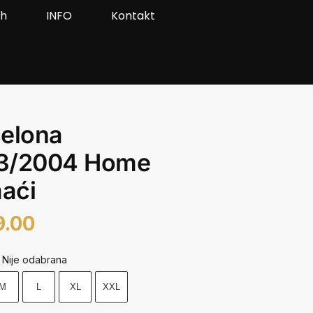
ah
INFO
Kontakt
elona
3/2004 Home
aći
9.00
Nije odabrana
M
L
XL
XXL