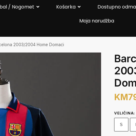
bal / Nogomet
Košarka
Dostupno odm
Moja narudžba
celona 2003/2004 Home Domaći
Barc
200
Dom
KM
7
VELIČINA
:
S