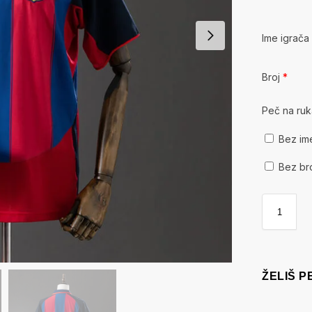
Ime igrač
Broj
*
Peč na ru
Bez im
Bez br
ŽELIŠ 