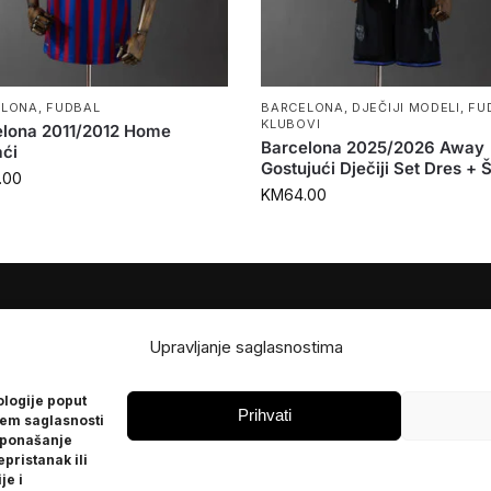
ELONA
,
FUDBAL
BARCELONA
,
DJEČIJI MODELI
,
FU
KLUBOVI
elona 2011/2012 Home
Barcelona 2025/2026 Away
ći
Gostujući Dječiji Set Dres + 
.00
KM
64.00
JE
POMOĆ
Upravljanje saglasnostima
Česta pitanja
ologije poput
Politika privatnosti
Prihvati
jem saglasnosti
 ponašanje
epristanak ili
je i