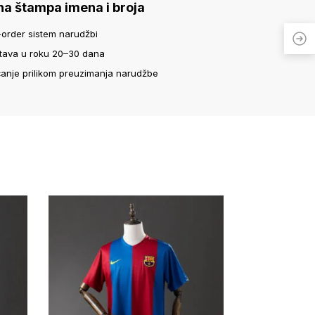
na štampa imena i broja
-order sistem narudžbi
tava u roku 20–30 dana
ćanje prilikom preuzimanja narudžbe