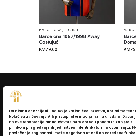
BARCELONA
,
FUDBAL
BARC
Barcelona 1997/1998 Away
Barc
Gostujući
Doma
KM
79.00
KM
79
INFORMACI
O nama
Da bismo obezbijedili najbolje korisničko iskustvo, koristimo tehn
Kontakt
kolačića za čuvanje i/ili pristup informacijama na uređaju. Davan
na ove tehnologije omogućavate nam obradu podataka kao što su
prilikom pregledanja ili jedinstveni identifikatori na ovom sajtu. N
povlačenje saglasnosti može negativno uticati na određene funkci