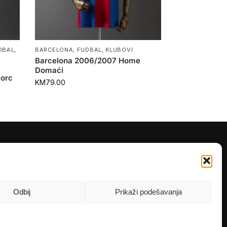
DBAL
,
BARCELONA
,
FUDBAL
,
KLUBOVI
Barcelona 2006/2007 Home
Domaći
Šorc
KM
79.00
PRATITE NAS
Instagram
OLX
Odbij
Prikaži podešavanja
TikTok