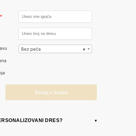
a
*
kavu
Bez peča
×
ena
oja
Dodaj u korpu
PERSONALIZOVANI DRES?
▾