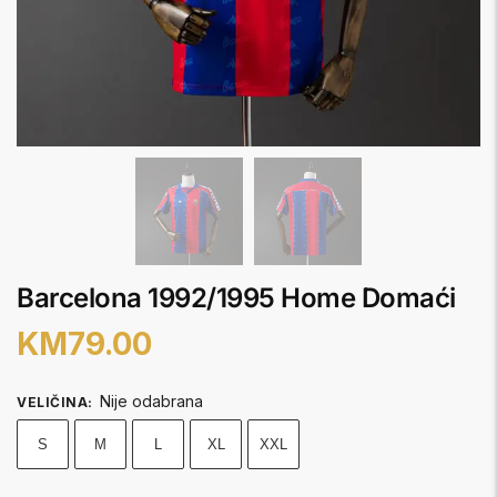
Barcelona 1992/1995 Home Domaći
KM
79.00
Nije odabrana
VELIČINA
:
S
M
L
XL
XXL