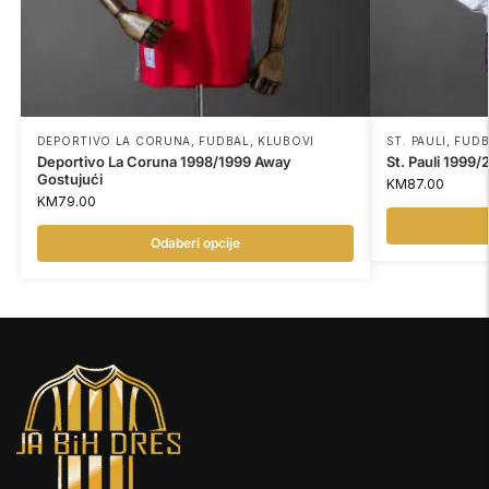
DEPORTIVO LA CORUNA
,
FUDBAL
,
KLUBOVI
ST. PAULI
,
FUDB
Deportivo La Coruna 1998/1999 Away
St. Pauli 199
Gostujući
KM
87.00
KM
79.00
Odaberi opcije