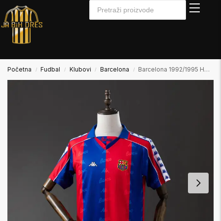
Početna
Fudbal
Klubovi
Barcelona
Barcelona 1992/1995 Home Domaći
/
/
/
/