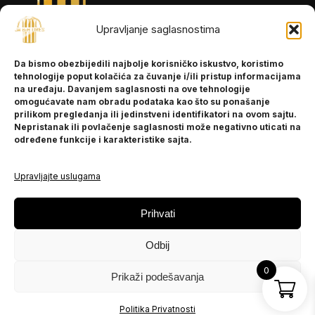
Upravljanje saglasnostima
INFORMACIJE
Da bismo obezbijedili najbolje korisničko iskustvo, koristimo
O nama
tehnologije poput kolačića za čuvanje i/ili pristup informacijama
Kontakt
na uređaju. Davanjem saglasnosti na ove tehnologije
omogućavate nam obradu podataka kao što su ponašanje
prilikom pregledanja ili jedinstveni identifikatori na ovom sajtu.
Nepristanak ili povlačenje saglasnosti može negativno uticati na
POMOĆ
određene funkcije i karakteristike sajta.
Česta pitanja
Politika privatnosti
Upravljajte uslugama
PRATITE NAS
Prihvati
Instagram
Odbij
OLX
TikTok
0
Prikaži podešavanja
© 2025 Ja BiH Dres
Politika Privatnosti