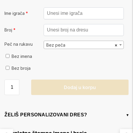
Ime igrača
*
Broj
*
Peč na rukavu
Bez peča
×
Bez imena
Bez broja
Dodaj u korpu
ŽELIŠ PERSONALIZOVANI DRES?
▾