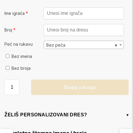
Ime igrača
*
Broj
*
Peč na rukavu
Bez peča
×
Bez imena
Bez broja
Dodaj u korpu
ŽELIŠ PERSONALIZOVANI DRES?
▾