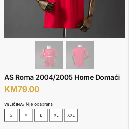
AS Roma 2004/2005 Home Domaći
KM
79.00
Nije odabrana
VELIČINA
:
S
M
L
XL
XXL