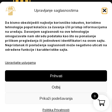
Upravljanje saglasnostima
INFORMACIJE
Da bismo obezbijedili najbolje korisničko iskustvo, koristimo
O nama
tehnologije poput kolačića za čuvanje i/ili pristup informacijama
Kontakt
na uređaju. Davanjem saglasnosti na ove tehnologije
omogućavate nam obradu podataka kao što su ponašanje
prilikom pregledanja ili jedinstveni identifikatori na ovom sajtu.
Nepristanak ili povlačenje saglasnosti može negativno uticati na
POMOĆ
određene funkcije i karakteristike sajta.
Česta pitanja
Politika privatnosti
Upravljajte uslugama
PRATITE NAS
Prihvati
Instagram
Odbij
OLX
TikTok
0
Prikaži podešavanja
© 2025 Ja BiH Dres
Politika Privatnosti