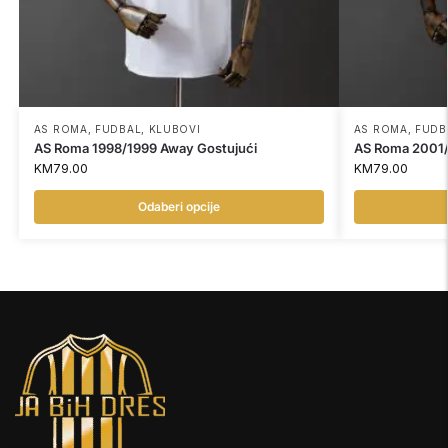
AS ROMA
,
FUDBAL
,
KLUBOVI
AS ROMA
,
FUDB
AS Roma 1998/1999 Away Gostujući
AS Roma 2001/
KM
79.00
KM
79.00
Odaberi opcije