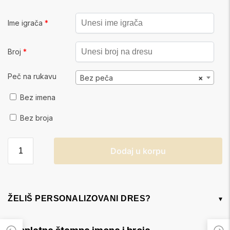
Ime igrača
*
Broj
*
Peč na rukavu
Bez peča
×
Bez imena
Bez broja
Dodaj u korpu
ŽELIŠ PERSONALIZOVANI DRES?
▾