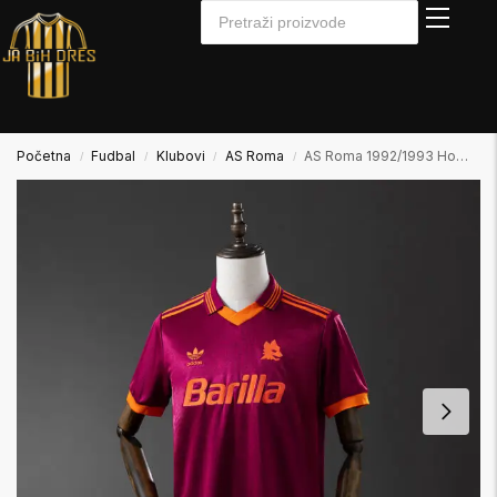
Početna
Fudbal
Klubovi
AS Roma
AS Roma 1992/1993 Home Domaći
/
/
/
/