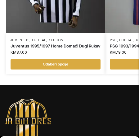
JUVENTUS
,
FUDBAL
,
KLUBOVI
PSG
,
FUDBAL
,
K
Juventus 1995/1997 Home Domaći Dugi Rukav
PSG 1993/199
KM
87.00
KM
79.00
Odaberi opcije