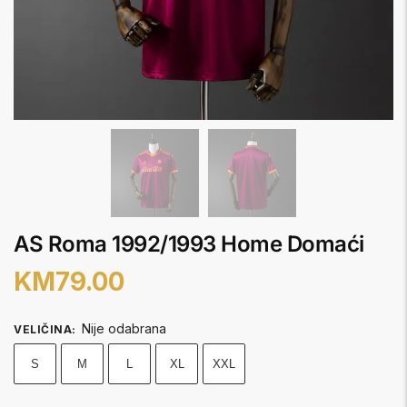
AS Roma 1992/1993 Home Domaći
KM
79.00
Nije odabrana
VELIČINA
:
S
M
L
XL
XXL