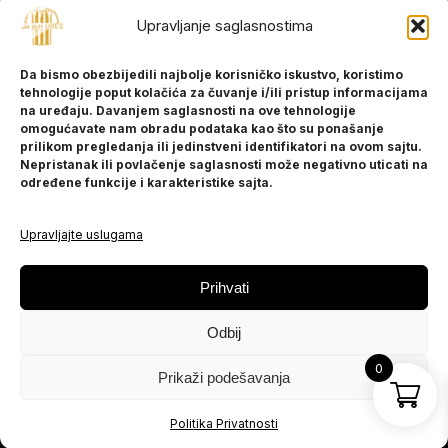
Upravljanje saglasnostima
INFORMACIJE
Da bismo obezbijedili najbolje korisničko iskustvo, koristimo
O nama
tehnologije poput kolačića za čuvanje i/ili pristup informacijama
Kontakt
na uređaju. Davanjem saglasnosti na ove tehnologije
omogućavate nam obradu podataka kao što su ponašanje
prilikom pregledanja ili jedinstveni identifikatori na ovom sajtu.
Nepristanak ili povlačenje saglasnosti može negativno uticati na
POMOĆ
određene funkcije i karakteristike sajta.
Česta pitanja
Politika privatnosti
Upravljajte uslugama
PRATITE NAS
Prihvati
Instagram
Odbij
OLX
TikTok
0
Prikaži podešavanja
© 2025 Ja BiH Dres
Politika Privatnosti