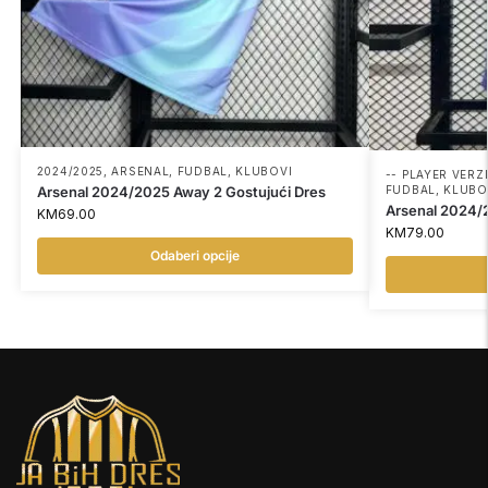
2024/2025
,
ARSENAL
,
FUDBAL
,
KLUBOVI
-- PLAYER VERZI
Arsenal 2024/2025 Away 2 Gostujući Dres
FUDBAL
,
KLUBO
Arsenal 2024/2
KM
69.00
KM
79.00
Odaberi opcije