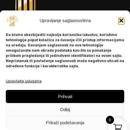
Upravljanje saglasnostima
INFORMACIJE
Da bismo obezbijedili najbolje korisničko iskustvo, koristimo
O nama
tehnologije poput kolačića za čuvanje i/ili pristup informacijama
Kontakt
na uređaju. Davanjem saglasnosti na ove tehnologije
omogućavate nam obradu podataka kao što su ponašanje
prilikom pregledanja ili jedinstveni identifikatori na ovom sajtu.
Nepristanak ili povlačenje saglasnosti može negativno uticati na
POMOĆ
određene funkcije i karakteristike sajta.
Česta pitanja
Politika privatnosti
Upravljajte uslugama
PRATITE NAS
Prihvati
Instagram
Odbij
OLX
TikTok
0
Prikaži podešavanja