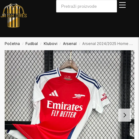
Početna
Fudbal
Klubovi
Arsenal
Arsenal 2024/2025 Home Domaći Dres
/
/
/
/