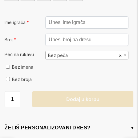
Ime igrača
*
Broj
*
Peč na rukavu
Bez peča
×
Bez imena
Bez broja
Dodaj u korpu
ŽELIŠ PERSONALIZOVANI DRES?
▾