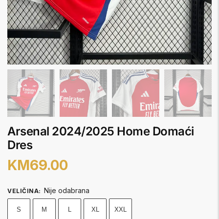
Arsenal 2024/2025 Home Domaći
Dres
KM
69.00
Nije odabrana
VELIČINA
:
S
M
L
XL
XXL