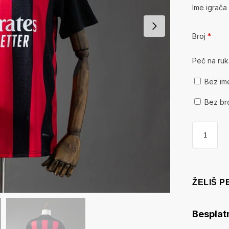
Ime igrač
Broj
*
Peč na ru
Bez im
Bez br
ŽELIŠ 
Besplat