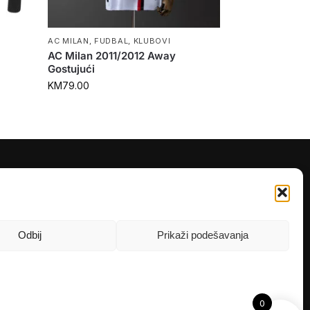
AC MILAN
,
FUDBAL
,
KLUBOVI
AC Milan 2011/2012 Away
Gostujući
KM
79.00
PRATITE NAS
Instagram
OLX
Odbij
Prikaži podešavanja
TikTok
0