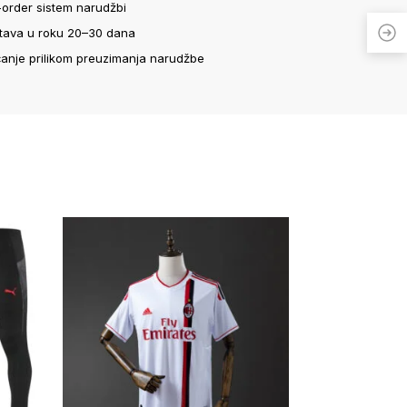
-order sistem narudžbi
tava u roku 20–30 dana
ćanje prilikom preuzimanja narudžbe