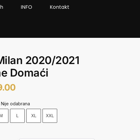
ah
INFO
Kontakt
Milan 2020/2021
e Domaći
9.00
Nije odabrana
M
L
XL
XXL