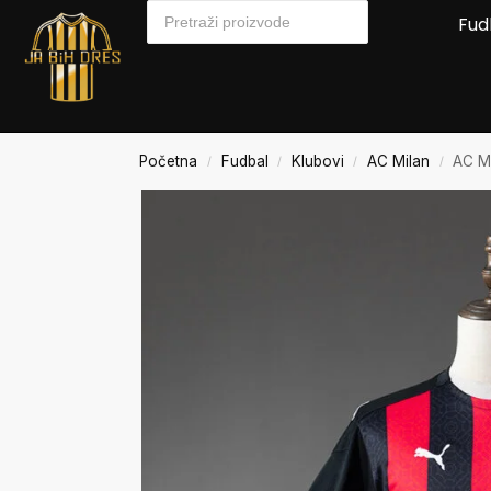
Fud
Početna
Fudbal
Klubovi
AC Milan
AC M
/
/
/
/