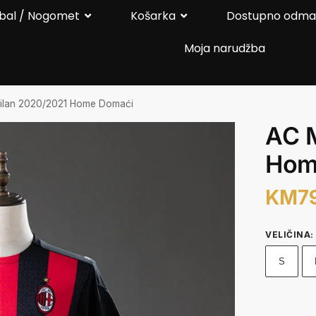
bal / Nogomet
Košarka
Dostupno odm
Moja narudžba
ilan 2020/2021 Home Domaći
AC 
Hom
KM
7
VELIČINA
:
S