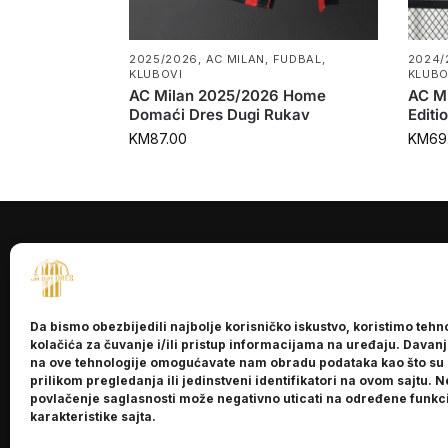
2025/2026
,
AC MILAN
,
FUDBAL
,
2024/
KLUBOVI
KLUBO
AC Milan 2025/2026 Home
AC Mi
Domaći Dres Dugi Rukav
Editi
KM
87.00
KM
69
INFORMACI
O nama
Da bismo obezbijedili najbolje korisničko iskustvo, koristimo tehn
Kontakt
kolačića za čuvanje i/ili pristup informacijama na uređaju. Davan
na ove tehnologije omogućavate nam obradu podataka kao što su
prilikom pregledanja ili jedinstveni identifikatori na ovom sajtu. N
povlačenje saglasnosti može negativno uticati na određene funkci
karakteristike sajta.