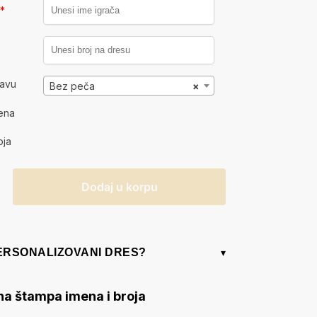
a
*
kavu
Bez peča
×
ena
oja
Dodaj u korpu
PERSONALIZOVANI DRES?
▾
na štampa imena i broja