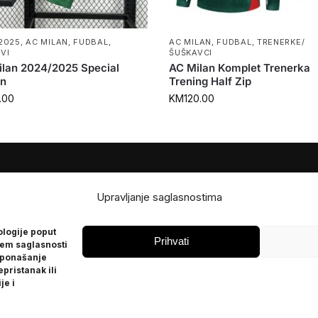
2025
,
AC MILAN
,
FUDBAL
,
AC MILAN
,
FUDBAL
,
TRENERKE/
VI
ŠUŠKAVCI
lan 2024/2025 Special
AC Milan Komplet Trenerka
on
Trening Half Zip
.00
KM
120.00
JE
POMOĆ
Upravljanje saglasnostima
Česta pitanja
ologije poput
Politika privatnosti
Prihvati
jem saglasnosti
 ponašanje
epristanak ili
je i