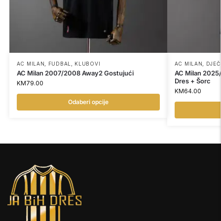
AC MILAN
,
FUDBAL
,
KLUBOVI
AC MILAN
,
DJEČ
AC Milan 2007/2008 Away2 Gostujući
AC Milan 2025
Dres + Šorc
KM
79.00
KM
64.00
Odaberi opcije