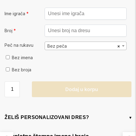
Ime igrača
*
Broj
*
Peč na rukavu
Bez peča
×
Bez imena
Bez broja
Dodaj u korpu
ŽELIŠ PERSONALIZOVANI DRES?
▾