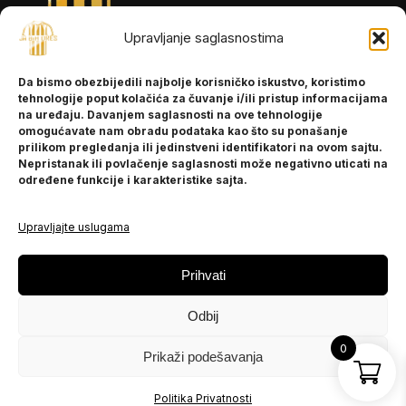
Upravljanje saglasnostima
INFORMACIJE
Da bismo obezbijedili najbolje korisničko iskustvo, koristimo
O nama
tehnologije poput kolačića za čuvanje i/ili pristup informacijama
Kontakt
na uređaju. Davanjem saglasnosti na ove tehnologije
omogućavate nam obradu podataka kao što su ponašanje
prilikom pregledanja ili jedinstveni identifikatori na ovom sajtu.
Nepristanak ili povlačenje saglasnosti može negativno uticati na
POMOĆ
određene funkcije i karakteristike sajta.
Česta pitanja
Politika privatnosti
Upravljajte uslugama
PRATITE NAS
Prihvati
Instagram
Odbij
OLX
TikTok
0
Prikaži podešavanja
© 2025 Ja BiH Dres
Politika Privatnosti