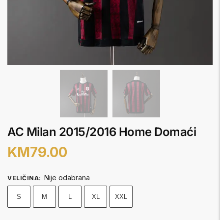
AC Milan 2015/2016 Home Domaći
KM
79.00
Nije odabrana
VELIČINA
:
S
M
L
XL
XXL