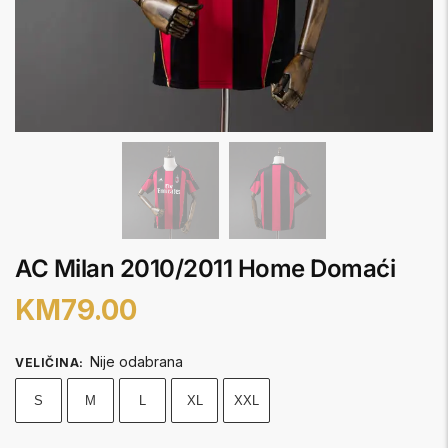
AC Milan 2010/2011 Home Domaći
KM
79.00
Nije odabrana
VELIČINA
:
S
M
L
XL
XXL