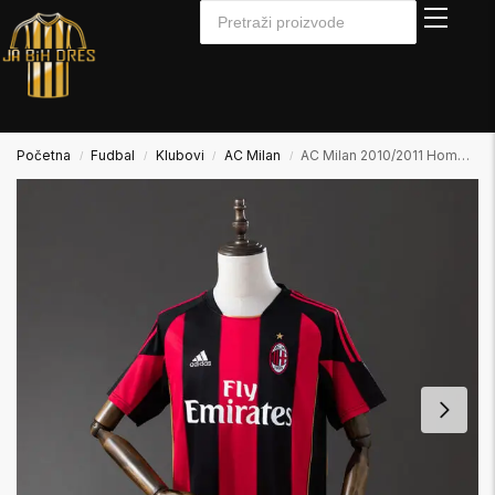
Početna
Fudbal
Klubovi
AC Milan
AC Milan 2010/2011 Home Domaći
/
/
/
/