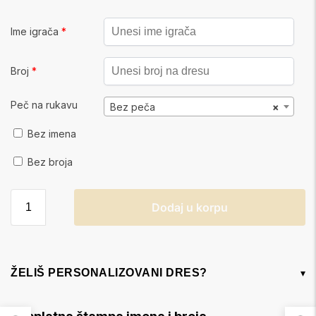
Ime igrača
*
Broj
*
Peč na rukavu
Bez peča
×
Bez imena
Bez broja
Dodaj u korpu
ŽELIŠ PERSONALIZOVANI DRES?
▾