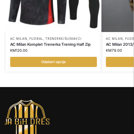
AC MILAN
,
FUDBAL
,
TRENERKE/ŠUŠKAVCI
AC MILAN
,
FUD
AC Milan Komplet Trenerka Trening Half Zip
AC Milan 2013
KM
120.00
KM
79.00
Odaberi opcije