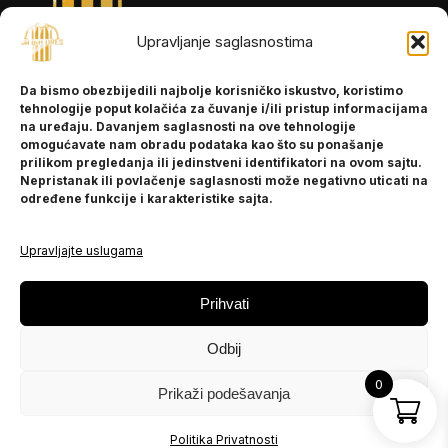
Upravljanje saglasnostima
INFORMACIJE
Da bismo obezbijedili najbolje korisničko iskustvo, koristimo
O nama
tehnologije poput kolačića za čuvanje i/ili pristup informacijama
Kontakt
na uređaju. Davanjem saglasnosti na ove tehnologije
omogućavate nam obradu podataka kao što su ponašanje
prilikom pregledanja ili jedinstveni identifikatori na ovom sajtu.
Nepristanak ili povlačenje saglasnosti može negativno uticati na
POMOĆ
određene funkcije i karakteristike sajta.
Česta pitanja
Politika privatnosti
Upravljajte uslugama
PRATITE NAS
Prihvati
Instagram
Odbij
OLX
TikTok
0
Prikaži podešavanja
© 2025 Ja BiH Dres
Politika Privatnosti