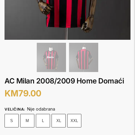
AC Milan 2008/2009 Home Domaći
KM
79.00
Nije odabrana
VELIČINA
:
S
M
L
XL
XXL