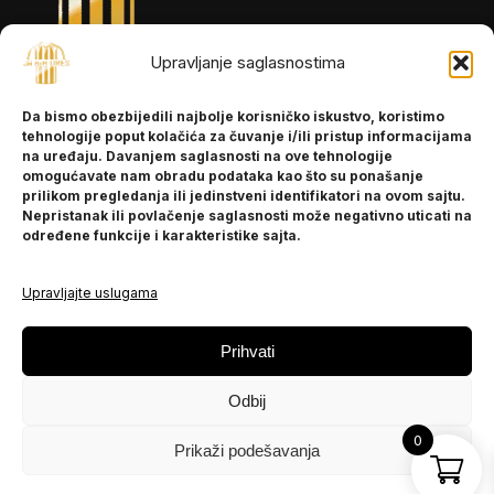
Upravljanje saglasnostima
INFORMACIJE
Da bismo obezbijedili najbolje korisničko iskustvo, koristimo
O nama
tehnologije poput kolačića za čuvanje i/ili pristup informacijama
Kontakt
na uređaju. Davanjem saglasnosti na ove tehnologije
omogućavate nam obradu podataka kao što su ponašanje
prilikom pregledanja ili jedinstveni identifikatori na ovom sajtu.
Nepristanak ili povlačenje saglasnosti može negativno uticati na
POMOĆ
određene funkcije i karakteristike sajta.
Česta pitanja
Politika privatnosti
Upravljajte uslugama
PRATITE NAS
Prihvati
Instagram
Odbij
OLX
TikTok
0
Prikaži podešavanja
© 2025 Ja BiH Dres