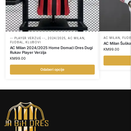
AC MILAN
,
FUD
-- PLAYER VERZIJE --
,
2024/2025
,
AC MILAN
,
FUDBAL
,
KLUBOVI
AC Milan Šuška
AC Milan 2024/2025 Home Domaći Dres Dugi
KM
99.00
Rukav Player Verzija
KM
99.00
Odaberi opcije