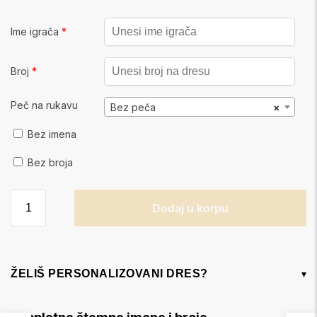
Ime igrača
*
Broj
*
Peč na rukavu
Bez peča
×
Bez imena
Bez broja
Dodaj u korpu
ŽELIŠ PERSONALIZOVANI DRES?
▾