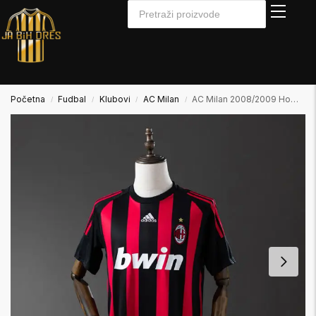
Početna
Fudbal
Klubovi
AC Milan
AC Milan 2008/2009 Home Domaći
/
/
/
/