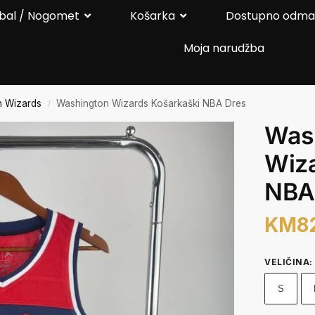
bal / Nogomet
Košarka
Dostupno odm
Moja narudžba
n Wizards
Washington Wizards Košarkaški NBA Dres
/
Was
Wiza
NBA
KM
8
VELIČINA
:
S