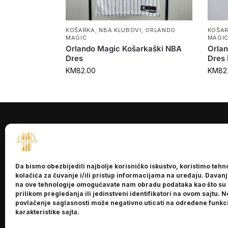
KOŠARKA
,
NBA KLUBOVI
,
ORLANDO
KOŠA
MAGIC
MAGI
Orlando Magic Košarkaški NBA
Orla
Dres
Dres 
KM
82.00
KM
82
INFORMACI
O nama
Da bismo obezbijedili najbolje korisničko iskustvo, koristimo tehn
Kontakt
kolačića za čuvanje i/ili pristup informacijama na uređaju. Davan
na ove tehnologije omogućavate nam obradu podataka kao što su
prilikom pregledanja ili jedinstveni identifikatori na ovom sajtu. N
povlačenje saglasnosti može negativno uticati na određene funkci
karakteristike sajta.