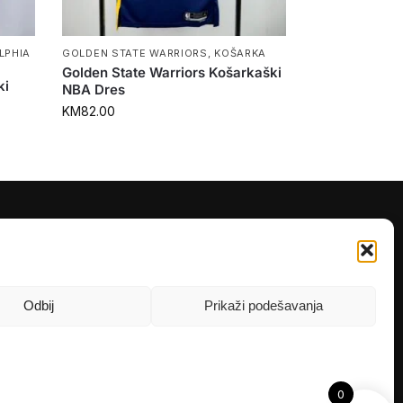
LPHIA
GOLDEN STATE WARRIORS
,
KOŠARKA
Golden State Warriors Košarkaški
ki
NBA Dres
KM
82.00
PRATITE NAS
Instagram
OLX
Odbij
Prikaži podešavanja
TikTok
0