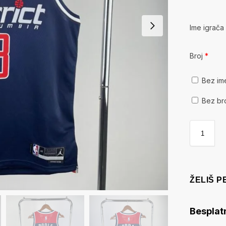
Ime igrač
Broj
*
Bez im
Bez br
ŽELIŠ 
Besplat