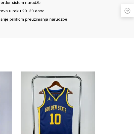
-order sistem narudžbi
tava u roku 20–30 dana
ćanje prilikom preuzimanja narudžbe