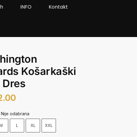
ah
INFO
Kontakt
hington
rds Košarkaški
 Dres
2.00
Nije odabrana
M
L
XL
XXL