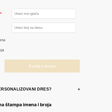
a
*
ena
oja
Dodaj u korpu
PERSONALIZOVANI DRES?
▾
na štampa imena i broja