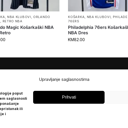
RKA
,
NBA KLUBOVI
,
ORLANDO
KOŠARKA
,
NBA KLUBOVI
,
PHILADE
C
,
RETRO NBA
76ERS
ndo Magic Košarkaški NBA
Philadelphia 76ers Košarkaš
Retro
NBA Dres
.00
KM
82.00
JE
POMOĆ
Upravljanje saglasnostima
Česta pitanja
ologije poput
Politika privatnosti
Prihvati
jem saglasnosti
 ponašanje
epristanak ili
je i