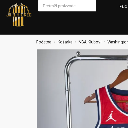
Fud
Početna
Košarka
NBA Klubovi
Washingto
/
/
/