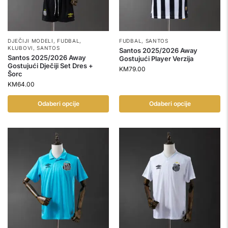
DJEČIJI MODELI
,
FUDBAL
,
FUDBAL
,
SANTOS
KLUBOVI
,
SANTOS
Santos 2025/2026 Away
Santos 2025/2026 Away
Gostujući Player Verzija
Gostujući Dječiji Set Dres +
KM
79.00
Šorc
KM
64.00
Odaberi opcije
Odaberi opcije