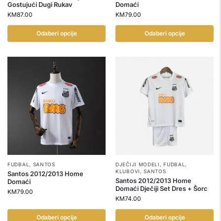
Gostujući Dugi Rukav
Domaći
KM
87.00
KM
79.00
Odaberi opcije
Odaberi opcije
FUDBAL
,
SANTOS
DJEČIJI MODELI
,
FUDBAL
,
KLUBOVI
,
SANTOS
Santos 2012/2013 Home
Santos 2012/2013 Home
Domaći
Domaći Dječiji Set Dres + Šorc
KM
79.00
KM
74.00
Odaberi opcije
Odaberi opcije