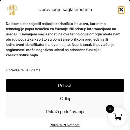
Upravljanje saglasnostima
INFORMACIJE
Da bismo obezbijedili najbolje korisničko iskustvo, koristimo
O nama
tehnologije poput kolačića za čuvanje i/ili pristup informacijama na
Kontakt
uređaju. Davanjem saglasnosti na ove tehnologije omogućavate nam
obradu podataka kao što su ponašanje prilikom pregledanja ili
jedinstveni identifikatori na ovom sajtu. Nepristanak ili povlačenje
saglasnosti može negativno uticati na određene funkcije i
POMOĆ
karakteristike sajta.
Česta pitanja
Politika privatnosti
Upravljajte uslugama
PRATITE NAS
Prihvati
Instagram
Odbij
OLX
TikTok
0
Prikaži podešavanja
© 2025 Ja BiH Dres
Politika Privatnosti