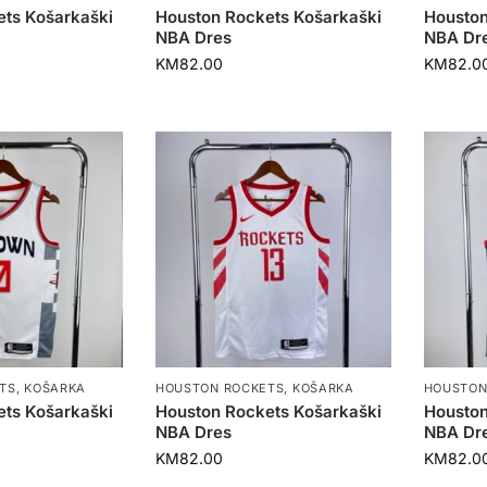
ets Košarkaški
Houston Rockets Košarkaški
Houston
NBA Dres
NBA Dr
KM
82.00
KM
82.0
TS
,
KOŠARKA
HOUSTON ROCKETS
,
KOŠARKA
HOUSTON
ets Košarkaški
Houston Rockets Košarkaški
Houston
NBA Dres
NBA Dr
KM
82.00
KM
82.0