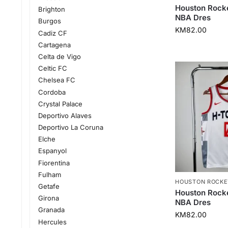
Houston Rock
Brighton
NBA Dres
Burgos
KM
82.00
Cadiz CF
Cartagena
Celta de Vigo
Celtic FC
Chelsea FC
Cordoba
Crystal Palace
Deportivo Alaves
Deportivo La Coruna
Elche
Espanyol
Fiorentina
Fulham
HOUSTON ROCKE
Getafe
Houston Rock
Girona
NBA Dres
Granada
KM
82.00
Hercules