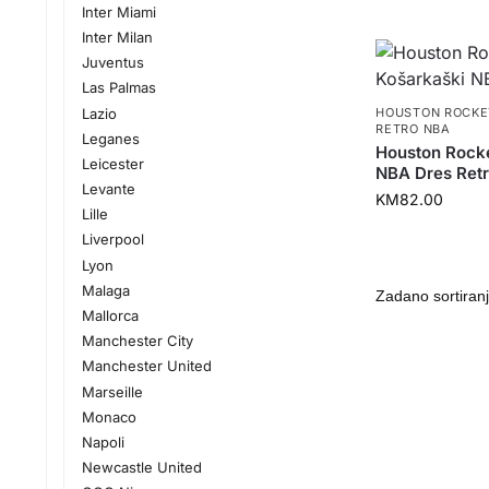
Inter Miami
Inter Milan
Juventus
Las Palmas
Lazio
HOUSTON ROCKE
RETRO NBA
Leganes
Houston Rock
Leicester
NBA Dres Ret
Levante
KM
82.00
Lille
Liverpool
Lyon
Malaga
Mallorca
Manchester City
Manchester United
Marseille
Monaco
Napoli
Newcastle United