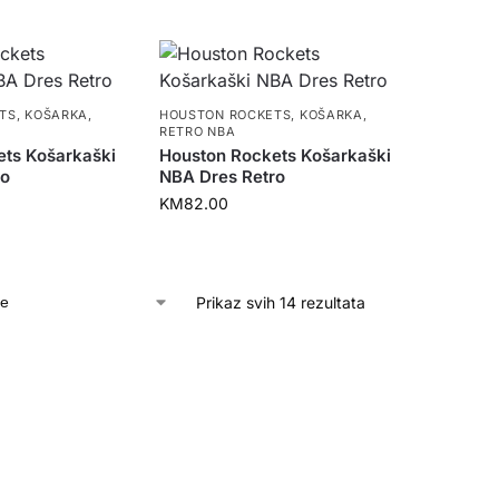
TS
,
KOŠARKA
,
HOUSTON ROCKETS
,
KOŠARKA
,
RETRO NBA
ets Košarkaški
Houston Rockets Košarkaški
ro
NBA Dres Retro
KM
82.00
Prikaz svih 14 rezultata