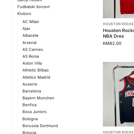
Fudbalski šorcevi
Klubovi
AC Milan
HOUSTON ROCKE
Ajax
Houston Rock
Albacete
NBA Dres
Arsenal
KM
82.00
AS Cannes
AS Roma
Aston Villa
Athletic Bilbao
Atletico Madrid
Auxerre
Barcelona
Bayern Munchen
Benfica
Boca Juniors
Bologna
Borussia Dortmund
Brescia
HOUSTON ROCKE