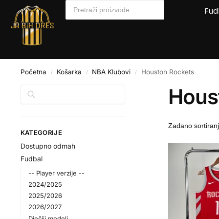
Fud
Početna
Košarka
NBA Klubovi
Houston Rockets
/
/
/
Hous
Pretraga
KATEGORIJE
Dostupno odmah
Fudbal
-- Player verzije --
2024/2025
2025/2026
2026/2027
Dječiji modeli