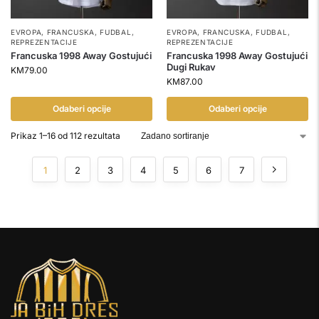
EVROPA
,
FRANCUSKA
,
FUDBAL
,
EVROPA
,
FRANCUSKA
,
FUDBAL
,
REPREZENTACIJE
REPREZENTACIJE
Francuska 1998 Away Gostujući
Francuska 1998 Away Gostujući
Dugi Rukav
KM
79.00
KM
87.00
Odaberi opcije
Odaberi opcije
Prikaz 1–16 od 112 rezultata
1
2
3
4
5
6
7