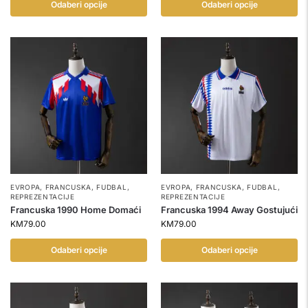
Odaberi opcije
Odaberi opcije
EVROPA
,
FRANCUSKA
,
FUDBAL
,
EVROPA
,
FRANCUSKA
,
FUDBAL
,
REPREZENTACIJE
REPREZENTACIJE
Francuska 1990 Home Domaći
Francuska 1994 Away Gostujući
KM
79.00
KM
79.00
Odaberi opcije
Odaberi opcije