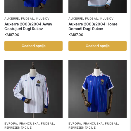
AUXERRE
,
FUDBAL
,
KLUBOVI
AUXERRE
,
FUDBAL
,
KLUBOVI
Auxerre 2003/2004 Away
Auxerre 2003/2004 Home
Gostujući Dugi Rukav
Domaći Dugi Rukav
KM
87.00
KM
87.00
Odaberi opcije
Odaberi opcije
EVROPA
,
FRANCUSKA
,
FUDBAL
,
EVROPA
,
FRANCUSKA
,
FUDBAL
,
REPREZENTACIJE
REPREZENTACIJE