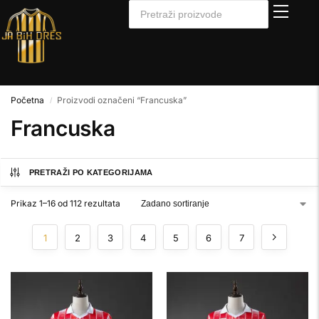
Početna
Proizvodi označeni “Francuska”
/
Francuska
PRETRAŽI PO KATEGORIJAMA
Prikaz 1–16 od 112 rezultata
1
2
3
4
5
6
7