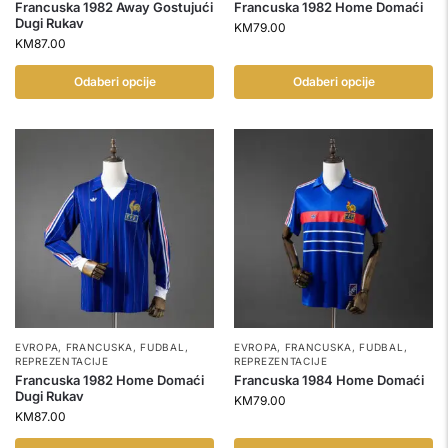
Francuska 1982 Away Gostujući
Francuska 1982 Home Domaći
Dugi Rukav
KM
79.00
KM
87.00
Odaberi opcije
Odaberi opcije
EVROPA
,
FRANCUSKA
,
FUDBAL
,
EVROPA
,
FRANCUSKA
,
FUDBAL
,
REPREZENTACIJE
REPREZENTACIJE
Francuska 1982 Home Domaći
Francuska 1984 Home Domaći
Dugi Rukav
KM
79.00
KM
87.00