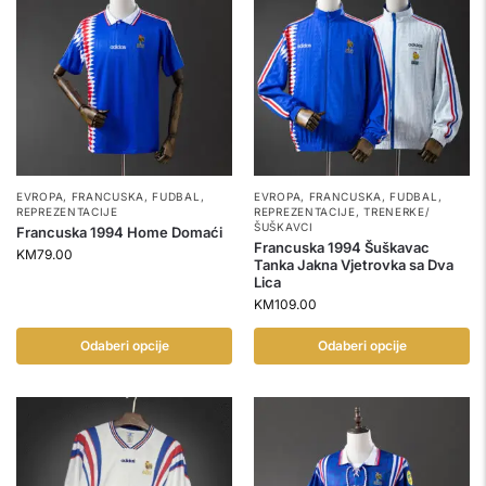
EVROPA
,
FRANCUSKA
,
FUDBAL
,
EVROPA
,
FRANCUSKA
,
FUDBAL
,
REPREZENTACIJE
REPREZENTACIJE
,
TRENERKE/
ŠUŠKAVCI
Francuska 1994 Home Domaći
Francuska 1994 Šuškavac
KM
79.00
Tanka Jakna Vjetrovka sa Dva
Lica
KM
109.00
Odaberi opcije
Odaberi opcije