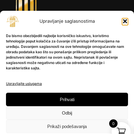
Upravljanje saglasnostima
INFORMACIJE
Da bismo obezbijedili najbolje korisničko iskustvo, koristimo
O nama
tehnologije poput kolačića za čuvanje i/ili pristup informacijama na
Kontakt
uređaju. Davanjem saglasnosti na ove tehnologije omogućavate nam
obradu podataka kao što su ponašanje prilikom pregledanja ili
jedinstveni identifikatori na ovom sajtu. Nepristanak ili povlačenje
saglasnosti može negativno uticati na određene funkcije i
POMOĆ
karakteristike sajta.
Česta pitanja
Politika privatnosti
Upravljajte uslugama
PRATITE NAS
Prihvati
Instagram
Odbij
OLX
TikTok
0
Prikaži podešavanja