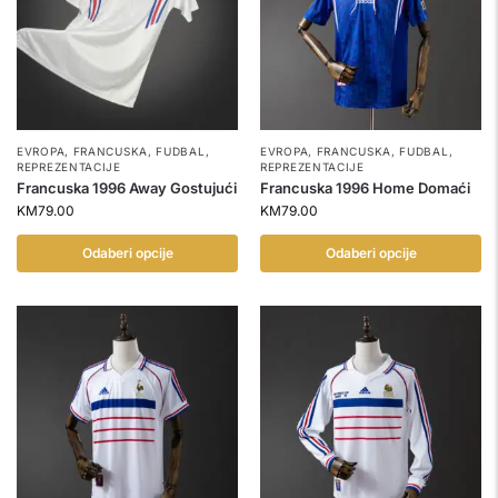
EVROPA
,
FRANCUSKA
,
FUDBAL
,
EVROPA
,
FRANCUSKA
,
FUDBAL
,
REPREZENTACIJE
REPREZENTACIJE
Francuska 1996 Away Gostujući
Francuska 1996 Home Domaći
KM
79.00
KM
79.00
Odaberi opcije
Odaberi opcije