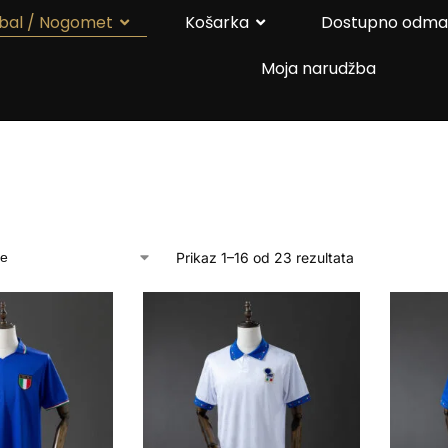
bal / Nogomet
Košarka
Dostupno odm
Moja narudžba
Prikaz 1–16 od 23 rezultata