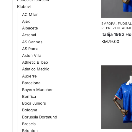
Klubovi
AC Milan
Ajax
EVROPA
,
FUDBA
Albacete
REPREZENTACIJ
Italija 1982 
Arsenal
KM
79.00
AS Cannes
AS Roma
Aston Villa
Athletic Bilbao
Atletico Madrid
Auxerre
Barcelona
Bayern Munchen
Benfica
Boca Juniors
Bologna
Borussia Dortmund
Brescia
Brighton