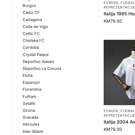
EVROPA
,
FUDBA
Burgos
REPREZENTACIJ
Cadiz CF
Italija 1995 
Cartagena
KM
79.00
Celta de Vigo
Celtic FC
Chelsea FC
Cordoba
Crystal Palace
Deportivo Alaves
Deportivo La Coruna
Elche
Espanyol
Fiorentina
Fulham
Getafe
Girona
EVROPA
,
FUDBA
REPREZENTACIJ
Granada
Italija 2004 A
Hercules
KM
79.00
Inter Miami