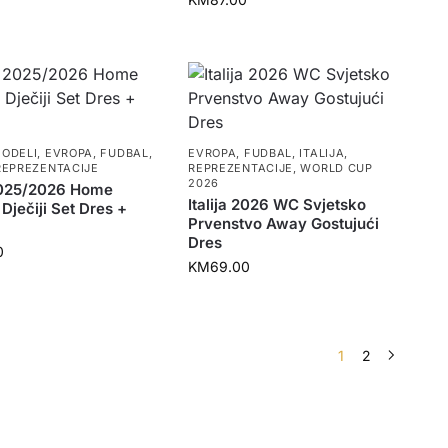
MODELI
,
EVROPA
,
FUDBAL
,
EVROPA
,
FUDBAL
,
ITALIJA
,
REPREZENTACIJE
REPREZENTACIJE
,
WORLD CUP
2026
 2025/2026 Home
Italija 2026 WC Svjetsko
Dječiji Set Dres +
Prvenstvo Away Gostujući
Dres
0
KM
69.00
1
2