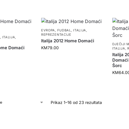
EVROPA
,
FUDBAL
,
ITALIJA
,
REPREZENTACIJE
L
,
ITALIJA
,
Italija 2012 Home Domaći
E
DJEČIJI 
Home Domaći
KM
79.00
ITALIJA
,
Italija
Domaći 
Šorc
KM
64.0
Prikaz 1–16 od 23 rezultata