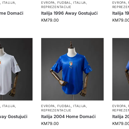
L
,
ITALIJA
,
EVROPA
,
FUDBAL
,
ITALIJA
,
EVROPA
,
E
REPREZENTACIJE
REPREZE
Home Domaći
Italija 1996 Away Gostujući
Italija
KM
79.00
KM
79.0
L
,
ITALIJA
,
EVROPA
,
FUDBAL
,
ITALIJA
,
EVROPA
,
E
REPREZENTACIJE
REPREZE
way Gostujući
Italija 2004 Home Domaći
Italija
KM
79.00
KM
79.0