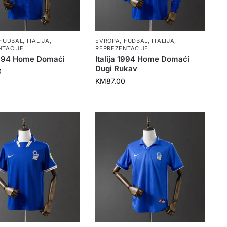
FUDBAL
,
ITALIJA
,
EVROPA
,
FUDBAL
,
ITALIJA
,
NTACIJE
REPREZENTACIJE
 1994 Home Domaći
Italija 1994 Home Domaći
Dugi Rukav
0
KM
87.00