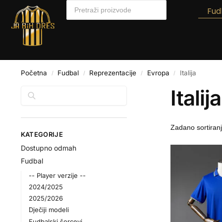
Fud
Početna
Fudbal
Reprezentacije
Evropa
Italija
/
/
/
/
Italija
Pretraga
KATEGORIJE
Dostupno odmah
Fudbal
-- Player verzije --
2024/2025
2025/2026
Dječiji modeli
Fudbalski šorcevi