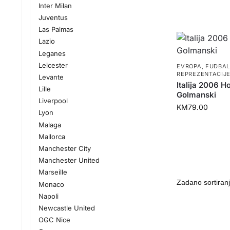
Inter Milan
Juventus
Las Palmas
Lazio
Leganes
Leicester
EVROPA
,
FUDBA
REPREZENTACIJ
Levante
Italija 2006 
Lille
Golmanski
Liverpool
KM
79.00
Lyon
Malaga
Mallorca
Manchester City
Manchester United
Marseille
Monaco
Napoli
Newcastle United
OGC Nice