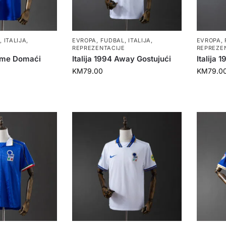
L
,
ITALIJA
,
EVROPA
,
FUDBAL
,
ITALIJA
,
EVROPA
,
E
REPREZENTACIJE
REPREZE
Home Domaći
Italija 1994 Away Gostujući
Italija
KM
79.00
KM
79.0