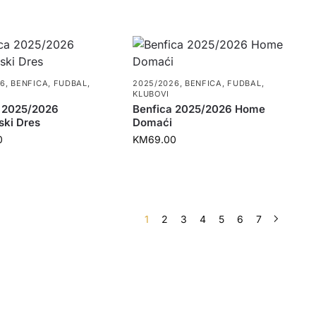
26
,
BENFICA
,
FUDBAL
,
2025/2026
,
BENFICA
,
FUDBAL
,
KLUBOVI
 2025/2026
Benfica 2025/2026 Home
ki Dres
Domaći
0
KM
69.00
1
2
3
4
5
6
7