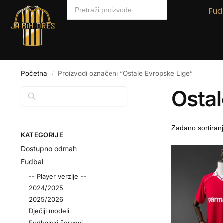
Fud
Početna
Proizvodi označeni “Ostale Evropske Lige”
/
Ostal
Pretraga
KATEGORIJE
Dostupno odmah
Fudbal
-- Player verzije --
2024/2025
2025/2026
Dječiji modeli
Fudbalski šorcevi