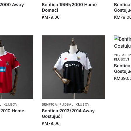
/2000 Away
Benfica 1999/2000 Home
Benfic
Domaći
Gostuju
KM
79.00
KM
79.0
2025/20
KLUBOVI
Benfic
Gostuju
KM
69.0
L
,
KLUBOVI
BENFICA
,
FUDBAL
,
KLUBOVI
/2010 Home
Benfica 2013/2014 Away
Gostujući
KM
79.00