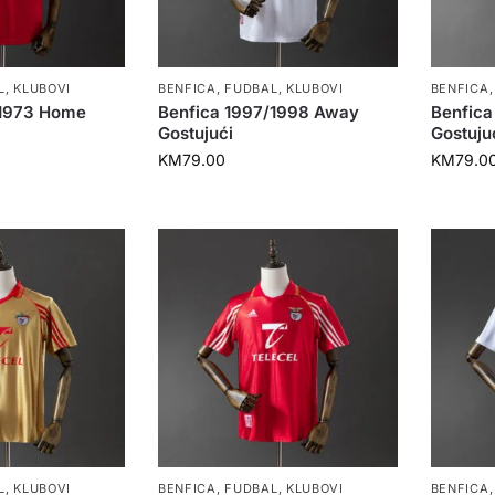
L
,
KLUBOVI
BENFICA
,
FUDBAL
,
KLUBOVI
BENFICA
/1973 Home
Benfica 1997/1998 Away
Benfica
Gostujući
Gostuju
KM
79.00
KM
79.0
L
,
KLUBOVI
BENFICA
,
FUDBAL
,
KLUBOVI
BENFICA