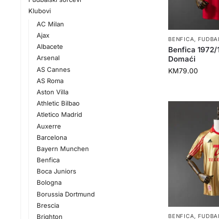
Klubovi
AC Milan
Ajax
BENFICA
,
FUDBA
Albacete
Benfica 1972
Arsenal
Domaći
AS Cannes
KM
79.00
AS Roma
Aston Villa
Athletic Bilbao
Atletico Madrid
Auxerre
Barcelona
Bayern Munchen
Benfica
Boca Juniors
Bologna
Borussia Dortmund
Brescia
Brighton
BENFICA
,
FUDBA