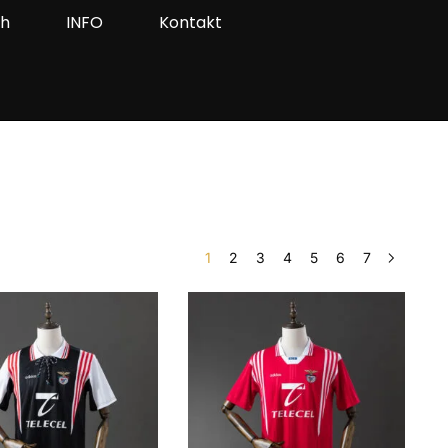
ah
INFO
Kontakt
1
2
3
4
5
6
7