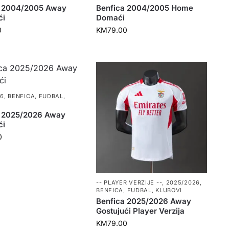
a 2004/2005 Away
Benfica 2004/2005 Home
ći
Domaći
0
KM
79.00
26
,
BENFICA
,
FUDBAL
,
a 2025/2026 Away
ći
0
-- PLAYER VERZIJE --
,
2025/2026
,
BENFICA
,
FUDBAL
,
KLUBOVI
Benfica 2025/2026 Away
Gostujući Player Verzija
KM
79.00