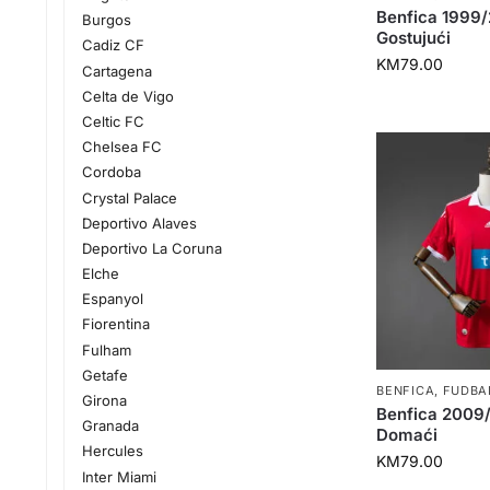
Benfica 1999
Burgos
Gostujući
Cadiz CF
KM
79.00
Cartagena
Celta de Vigo
Celtic FC
Chelsea FC
Cordoba
Crystal Palace
Deportivo Alaves
Deportivo La Coruna
Elche
Espanyol
Fiorentina
Fulham
Getafe
BENFICA
,
FUDBA
Girona
Benfica 2009
Granada
Domaći
Hercules
KM
79.00
Inter Miami