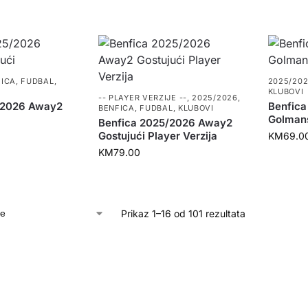
FICA
,
FUDBAL
,
2025/20
KLUBOVI
-- PLAYER VERZIJE --
,
2025/2026
,
/2026 Away2
Benfica
BENFICA
,
FUDBAL
,
KLUBOVI
Golmans
Benfica 2025/2026 Away2
Gostujući Player Verzija
KM
69.0
KM
79.00
Prikaz 1–16 od 101 rezultata