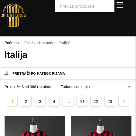
Početna
Proizvodi označeni “Italija”
/
Italija
PRETRAŽI PO KATEGORIJAMA
Prikaz 1–16 od 368 rezultata
1
2
3
4
…
21
22
23