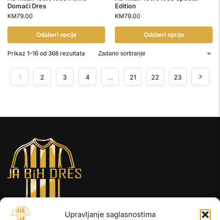
Domaći Dres
Edition
KM
79.00
KM
79.00
Odaberi opcije
Odaberi opcije
Prikaz 1–16 od 368 rezultata
1
2
3
4
…
21
22
23
Upravljanje saglasnostima