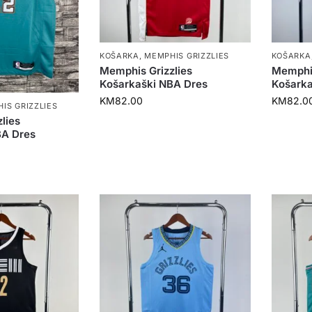
KOŠARKA
,
MEMPHIS GRIZZLIES
KOŠARKA
Memphis Grizzlies
Memphis
Košarkaški NBA Dres
Košarka
KM
82.00
KM
82.0
IS GRIZZLIES
lies
BA Dres