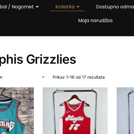
bal / Nogomet
Košarka
Dostupno odm
Moja narudžba
his Grizzlies
Prikaz 1–16 od 17 rezultata