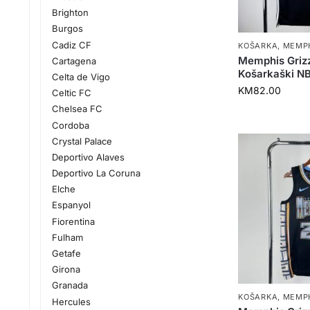
Brighton
Burgos
Cadiz CF
KOŠARKA
,
MEMPH
Memphis Grizz
Cartagena
Košarkaški N
Celta de Vigo
KM
82.00
Celtic FC
Chelsea FC
Cordoba
Crystal Palace
Deportivo Alaves
Deportivo La Coruna
Elche
Espanyol
Fiorentina
Fulham
Getafe
Girona
Granada
KOŠARKA
,
MEMPH
Hercules