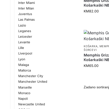
Memphis Grizz
Inter Miami
Košarkaški N
Inter Milan
KM
82.00
Juventus
Las Palmas
Lazio
Leganes
Leicester
Levante
KOŠARKA
,
MEMPH
Lille
ŠORCEVI
Liverpool
Memphis Grizz
Lyon
Košarkaški N
Malaga
KM
65.00
Mallorca
Manchester City
Manchester United
Marseille
Monaco
Napoli
Newcastle United