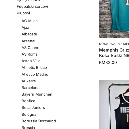
Fudbalski šorcevi
Klubovi
AC Milan
Ajax
Albacete
Arsenal
KOŠARKA
,
MEMPH
AS Cannes
Memphis Grizz
AS Roma
Košarkaški N
Aston Villa
KM
82.00
Athletic Bilbao
Atletico Madrid
Auxerre
Barcelona
Bayern Munchen
Benfica
Boca Juniors
Bologna
Borussia Dortmund
Brescia