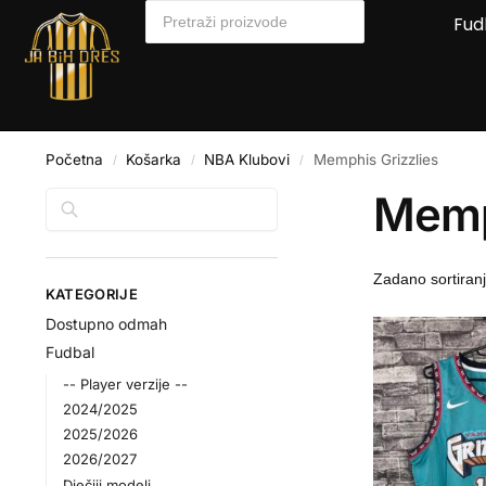
Fud
Početna
Košarka
NBA Klubovi
Memphis Grizzlies
/
/
/
Memp
Pretraga
KATEGORIJE
Dostupno odmah
Fudbal
-- Player verzije --
2024/2025
2025/2026
2026/2027
Dječiji modeli