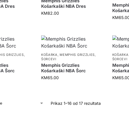
lies
Memphis Grizzlies
Memphis
BA Dres
Košarkaški NBA Dres
Košarka
KM
82.00
KM
65.0
IS GRIZZLIES
,
KOŠARKA
,
MEMPHIS GRIZZLIES
,
KOŠARKA
ŠORCEVI
ŠORCEVI
lies
Memphis Grizzlies
Memphis
BA Šorc
Košarkaški NBA Šorc
Košarka
KM
65.00
KM
65.0
Prikaz 1–16 od 17 rezultata