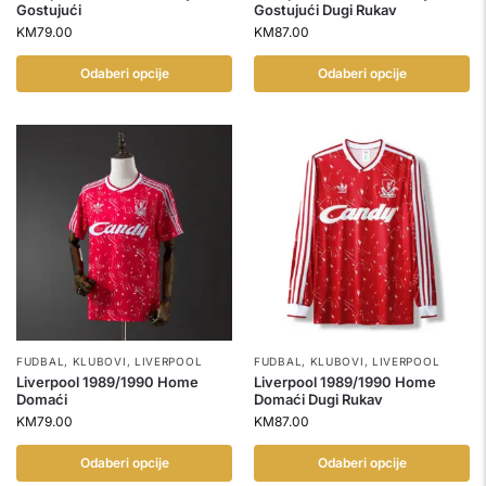
Gostujući
Gostujući Dugi Rukav
KM
79.00
KM
87.00
Odaberi opcije
Odaberi opcije
FUDBAL
,
KLUBOVI
,
LIVERPOOL
FUDBAL
,
KLUBOVI
,
LIVERPOOL
Liverpool 1989/1990 Home
Liverpool 1989/1990 Home
Domaći
Domaći Dugi Rukav
KM
79.00
KM
87.00
Odaberi opcije
Odaberi opcije