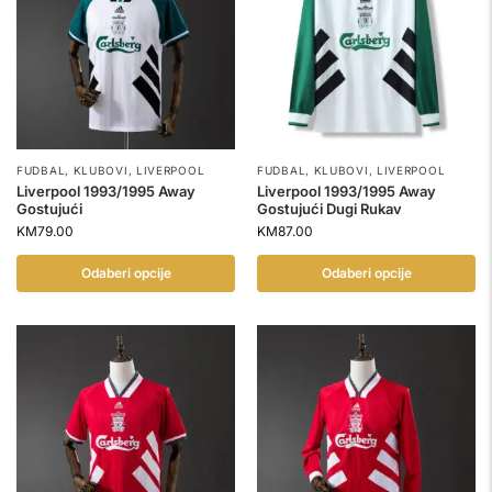
FUDBAL
,
KLUBOVI
,
LIVERPOOL
FUDBAL
,
KLUBOVI
,
LIVERPOOL
Liverpool 1993/1995 Away
Liverpool 1993/1995 Away
Gostujući
Gostujući Dugi Rukav
KM
79.00
KM
87.00
Odaberi opcije
Odaberi opcije