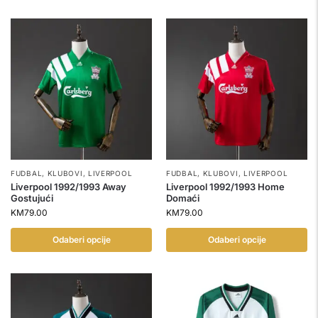
FUDBAL
,
KLUBOVI
,
LIVERPOOL
FUDBAL
,
KLUBOVI
,
LIVERPOOL
Liverpool 1992/1993 Away
Liverpool 1992/1993 Home
Gostujući
Domaći
KM
79.00
KM
79.00
Odaberi opcije
Odaberi opcije