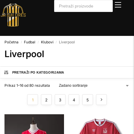
Početna
Fudbal
Klubovi
Liverpool
/
/
/
Liverpool
PRETRAŽI PO KATEGORIJAMA
Prikaz 1–16 od 80 rezultata
1
2
3
4
5