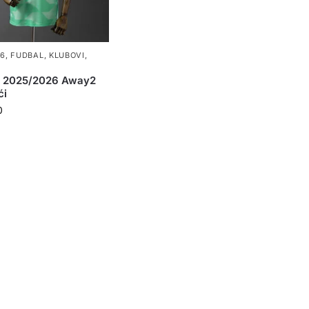
26
,
FUDBAL
,
KLUBOVI
,
e 2025/2026 Away2
ći
0