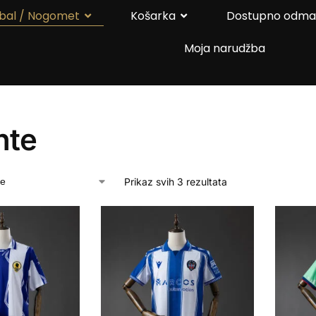
bal / Nogomet
Košarka
Dostupno odm
Moja narudžba
nte
Prikaz svih 3 rezultata