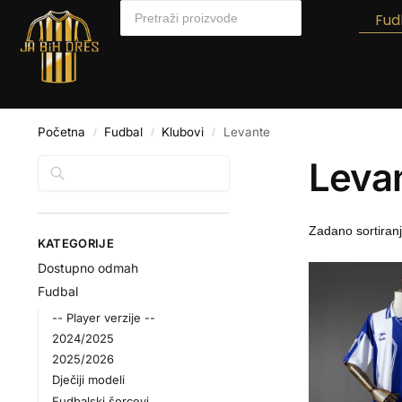
Fud
Početna
Fudbal
Klubovi
Levante
/
/
/
Leva
Pretraga
KATEGORIJE
Dostupno odmah
Fudbal
-- Player verzije --
2024/2025
2025/2026
Dječiji modeli
Fudbalski šorcevi