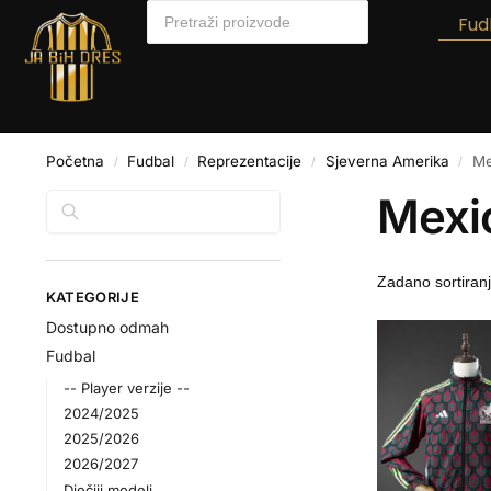
Fud
Početna
Fudbal
Reprezentacije
Sjeverna Amerika
Me
/
/
/
/
Mexi
Pretraga
KATEGORIJE
Dostupno odmah
Fudbal
-- Player verzije --
2024/2025
2025/2026
2026/2027
Dječiji modeli