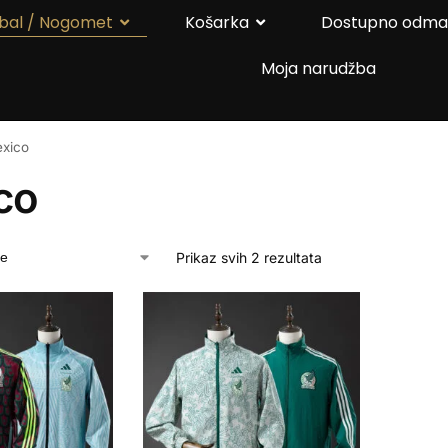
bal / Nogomet
Košarka
Dostupno odm
Moja narudžba
xico
co
Prikaz svih 2 rezultata