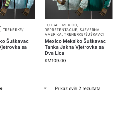
O
,
FUDBAL
,
MEXICO
,
E
,
TRENERKE/
REPREZENTACIJE
,
SJEVERNA
AMERIKA
,
TRENERKE/ŠUŠKAVCI
ko Šuškavac
Mexico Meksiko Šuškavac
jetrovka sa
Tanka Jakna Vjetrovka sa
Dva Lica
KM
109.00
Prikaz svih 2 rezultata