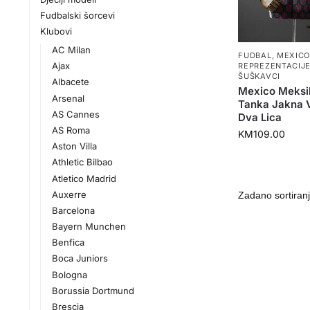
Fudbalski šorcevi
Klubovi
AC Milan
FUDBAL
,
MEXIC
Ajax
REPREZENTACIJ
ŠUŠKAVCI
Albacete
Mexico Meksi
Arsenal
Tanka Jakna V
AS Cannes
Dva Lica
AS Roma
KM
109.00
Aston Villa
Athletic Bilbao
Atletico Madrid
Auxerre
Barcelona
Bayern Munchen
Benfica
Boca Juniors
Bologna
Borussia Dortmund
Brescia