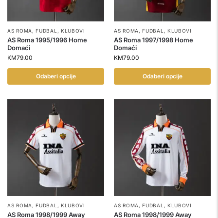
AS ROMA
,
FUDBAL
,
KLUBOVI
AS ROMA
,
FUDBAL
,
KLUBOVI
AS Roma 1995/1996 Home
AS Roma 1997/1998 Home
Domaći
Domaći
KM
79.00
KM
79.00
Odaberi opcije
Odaberi opcije
AS ROMA
,
FUDBAL
,
KLUBOVI
AS ROMA
,
FUDBAL
,
KLUBOVI
AS Roma 1998/1999 Away
AS Roma 1998/1999 Away