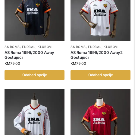
AS ROMA
,
FUDBAL
,
KLUBOVI
AS ROMA
,
FUDBAL
,
KLUBOVI
AS Roma 1999/2000 Away
AS Roma 1999/2000 Away2
Gostujući
Gostujući
KM
79.00
KM
79.00
Odaberi opcije
Odaberi opcije