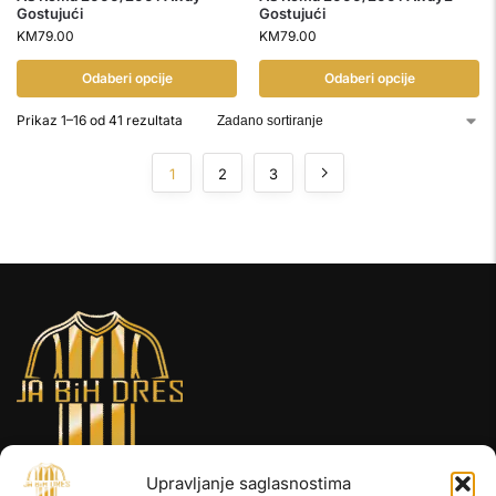
Gostujući
Gostujući
KM
79.00
KM
79.00
Odaberi opcije
Odaberi opcije
Prikaz 1–16 od 41 rezultata
1
2
3
Upravljanje saglasnostima