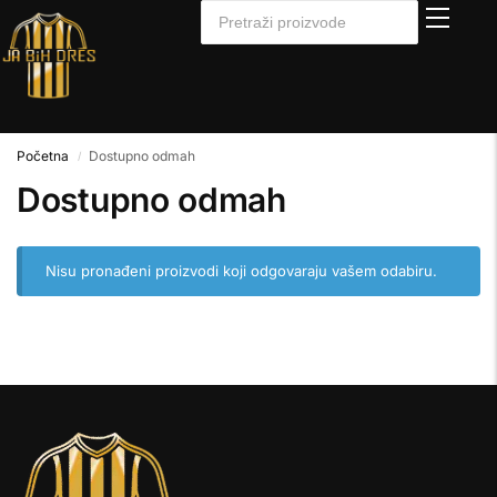
Početna
Dostupno odmah
/
Dostupno odmah
Nisu pronađeni proizvodi koji odgovaraju vašem odabiru.