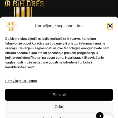
Upravljanje saglasnostima
INFORMACIJE
Da bismo obezbijedili najbolje korisničko iskustvo, koristimo
O nama
tehnologije poput kolačića za čuvanje i/ili pristup informacijama na
Kontakt
uređaju. Davanjem saglasnosti na ove tehnologije omogućavate nam
obradu podataka kao što su ponašanje prilikom pregledanja ili
jedinstveni identifikatori na ovom sajtu. Nepristanak ili povlačenje
saglasnosti može negativno uticati na određene funkcije i
POMOĆ
karakteristike sajta.
Česta pitanja
Politika privatnosti
Upravljajte uslugama
PRATITE NAS
Prihvati
Instagram
Odbij
OLX
TikTok
0