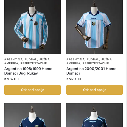
ARGENTINA
,
FUDBAL
,
JUŽNA
ARGENTINA
,
FUDBAL
,
JUŽNA
AMERIKA
,
REPREZENTACIJE
AMERIKA
,
REPREZENTACIJE
Argentina 1998/1999 Home
Argentina 2000/2001 Home
Domaći Dugi Rukav
Domaći
KM
87.00
KM
79.00
Odaberi opcije
Odaberi opcije