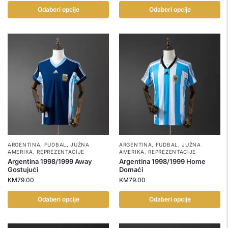
Odaberi opcije
Odaberi opcije
ARGENTINA
,
FUDBAL
,
JUŽNA
ARGENTINA
,
FUDBAL
,
JUŽNA
AMERIKA
,
REPREZENTACIJE
AMERIKA
,
REPREZENTACIJE
Argentina 1998/1999 Away
Argentina 1998/1999 Home
Gostujući
Domaći
KM
79.00
KM
79.00
Odaberi opcije
Odaberi opcije