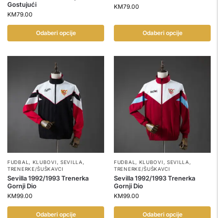
Gostujući
KM
79.00
KM
79.00
Odaberi opcije
Odaberi opcije
FUDBAL
,
KLUBOVI
,
SEVILLA
,
FUDBAL
,
KLUBOVI
,
SEVILLA
,
TRENERKE/ŠUŠKAVCI
TRENERKE/ŠUŠKAVCI
Sevilla 1992/1993 Trenerka
Sevilla 1992/1993 Trenerka
Gornji Dio
Gornji Dio
KM
99.00
KM
99.00
Odaberi opcije
Odaberi opcije