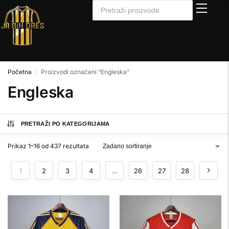
Početna
Proizvodi označeni “Engleska”
/
Engleska
PRETRAŽI PO KATEGORIJAMA
Prikaz 1–16 od 437 rezultata
1
2
3
4
…
26
27
28