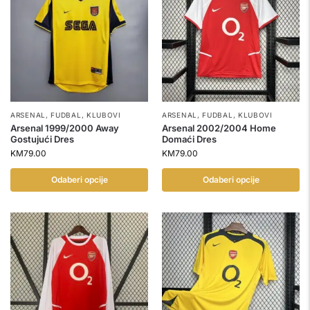
ARSENAL
,
FUDBAL
,
KLUBOVI
ARSENAL
,
FUDBAL
,
KLUBOVI
Arsenal 1999/2000 Away
Arsenal 2002/2004 Home
Gostujući Dres
Domaći Dres
KM
79.00
KM
79.00
Odaberi opcije
Odaberi opcije