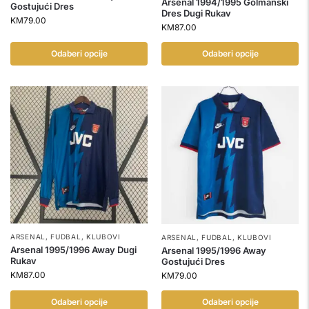
Arsenal 1994/1995 Golmanski
Gostujući Dres
Dres Dugi Rukav
KM
79.00
KM
87.00
Odaberi opcije
Odaberi opcije
ARSENAL
,
FUDBAL
,
KLUBOVI
ARSENAL
,
FUDBAL
,
KLUBOVI
Arsenal 1995/1996 Away Dugi
Arsenal 1995/1996 Away
Rukav
Gostujući Dres
KM
87.00
KM
79.00
Odaberi opcije
Odaberi opcije