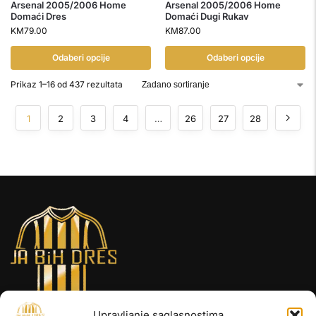
Arsenal 2005/2006 Home
Arsenal 2005/2006 Home
Domaći Dres
Domaći Dugi Rukav
KM
79.00
KM
87.00
Odaberi opcije
Odaberi opcije
Prikaz 1–16 od 437 rezultata
1
2
3
4
…
26
27
28
Upravljanje saglasnostima