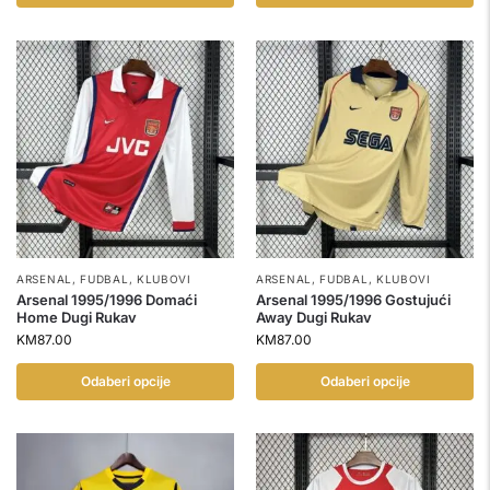
ARSENAL
,
FUDBAL
,
KLUBOVI
ARSENAL
,
FUDBAL
,
KLUBOVI
Arsenal 1995/1996 Domaći
Arsenal 1995/1996 Gostujući
Home Dugi Rukav
Away Dugi Rukav
KM
87.00
KM
87.00
Odaberi opcije
Odaberi opcije