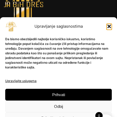
Upravljanje saglasnostima
INFORMACIJE
Da bismo obezbijedili najbolje korisničko iskustvo, koristimo
O nama
tehnologije poput kolačića za čuvanje i/ili pristup informacijama na
Kontakt
uređaju. Davanjem saglasnosti na ove tehnologije omogućavate nam
obradu podataka kao što su ponašanje prilikom pregledanja ili
jedinstveni identifikatori na ovom sajtu. Nepristanak ili povlačenje
saglasnosti može negativno uticati na određene funkcije i
POMOĆ
karakteristike sajta.
Česta pitanja
Politika privatnosti
Upravljajte uslugama
PRATITE NAS
Prihvati
Instagram
Odbij
OLX
TikTok
0