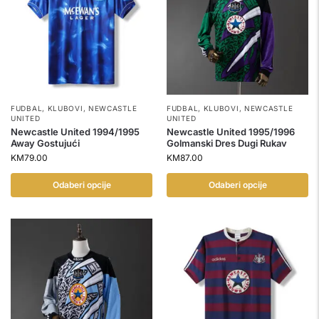
FUDBAL
,
KLUBOVI
,
NEWCASTLE
FUDBAL
,
KLUBOVI
,
NEWCASTLE
UNITED
UNITED
Newcastle United 1994/1995
Newcastle United 1995/1996
Away Gostujući
Golmanski Dres Dugi Rukav
KM
79.00
KM
87.00
Odaberi opcije
Odaberi opcije