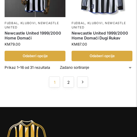
FUDBAL
,
KLUBOVI
,
NEWCASTLE
FUDBAL
,
KLUBOVI
,
NEWCASTLE
UNITED
UNITED
Newcastle United 1999/2000
Newcastle United 1999/2000
Home Domaći
Home Domaći Dugi Rukav
KM
79.00
KM
87.00
Odaberi opcije
Odaberi opcije
Prikaz 1–16 od 31 rezultata
1
2