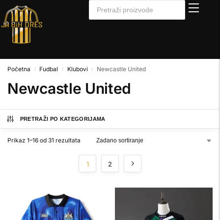
Početna
Fudbal
Klubovi
Newcastle United
/
/
/
Newcastle United
PRETRAŽI PO KATEGORIJAMA
Prikaz 1–16 od 31 rezultata
1
2