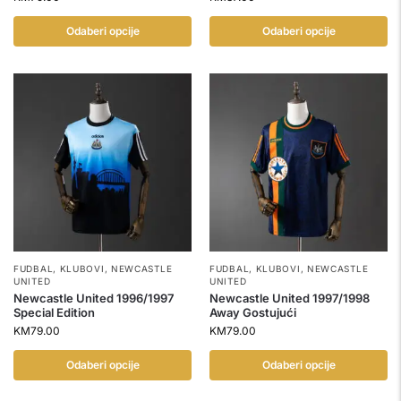
Odaberi opcije
Odaberi opcije
FUDBAL
,
KLUBOVI
,
NEWCASTLE
FUDBAL
,
KLUBOVI
,
NEWCASTLE
UNITED
UNITED
Newcastle United 1996/1997
Newcastle United 1997/1998
Special Edition
Away Gostujući
KM
79.00
KM
79.00
Odaberi opcije
Odaberi opcije