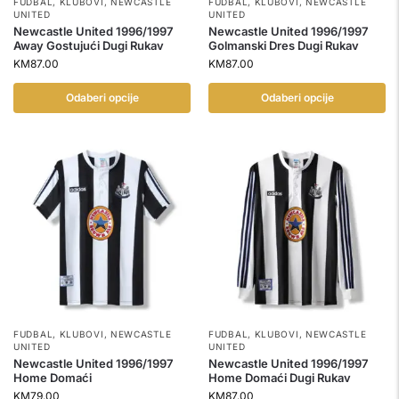
FUDBAL
,
KLUBOVI
,
NEWCASTLE
FUDBAL
,
KLUBOVI
,
NEWCASTLE
UNITED
UNITED
Newcastle United 1996/1997
Newcastle United 1996/1997
Away Gostujući Dugi Rukav
Golmanski Dres Dugi Rukav
KM
87.00
KM
87.00
Odaberi opcije
Odaberi opcije
FUDBAL
,
KLUBOVI
,
NEWCASTLE
FUDBAL
,
KLUBOVI
,
NEWCASTLE
UNITED
UNITED
Newcastle United 1996/1997
Newcastle United 1996/1997
Home Domaći
Home Domaći Dugi Rukav
KM
79.00
KM
87.00