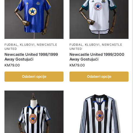
FUDBAL
,
KLUBOVI
,
NEWCASTLE
FUDBAL
,
KLUBOVI
,
NEWCASTLE
UNITED
UNITED
Newcastle United 1998/1999
Newcastle United 1999/2000
Away Gostujući
Away Gostujući
KM
79.00
KM
79.00
Odaberi opcije
Odaberi opcije