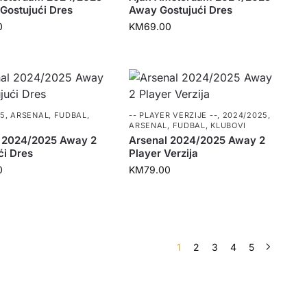
Gostujući Dres
Away Gostujući Dres
0
KM
69.00
25
,
ARSENAL
,
FUDBAL
,
-- PLAYER VERZIJE --
,
2024/2025
,
ARSENAL
,
FUDBAL
,
KLUBOVI
 2024/2025 Away 2
Arsenal 2024/2025 Away 2
ći Dres
Player Verzija
0
KM
79.00
1
2
3
4
5