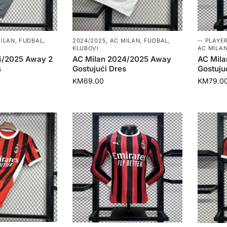
ILAN
,
FUDBAL
,
2024/2025
,
AC MILAN
,
FUDBAL
,
-- PLAYER
KLUBOVI
AC MILA
4/2025 Away 2
AC Milan 2024/2025 Away
AC Mil
s
Gostujući Dres
Gostujuć
KM
69.00
KM
79.0