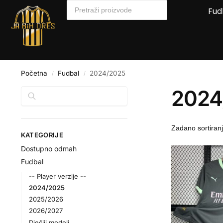
Fud
Početna
Fudbal
2024/2025
/
/
2024
Pretraga
KATEGORIJE
Dostupno odmah
Fudbal
-- Player verzije --
2024/2025
2025/2026
2026/2027
Dječiji modeli