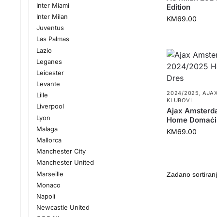
Inter Miami
Edition
Inter Milan
KM
69.00
Juventus
Las Palmas
Lazio
Leganes
Leicester
Levante
2024/2025
,
AJA
Lille
KLUBOVI
Liverpool
Ajax Amsterd
Lyon
Home Domaći
Malaga
KM
69.00
Mallorca
Manchester City
Manchester United
Marseille
Monaco
Napoli
Newcastle United