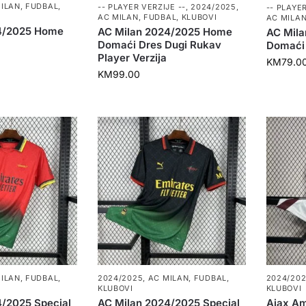
ILAN
,
FUDBAL
,
-- PLAYER VERZIJE --
,
2024/2025
,
-- PLAYER
AC MILAN
,
FUDBAL
,
KLUBOVI
AC MILA
4/2025 Home
AC Milan 2024/2025 Home
AC Mil
Domaći Dres Dugi Rukav
Domaći 
Player Verzija
KM
79.0
KM
99.00
ILAN
,
FUDBAL
,
2024/2025
,
AC MILAN
,
FUDBAL
,
2024/20
KLUBOVI
KLUBOVI
4/2025 Special
AC Milan 2024/2025 Special
Ajax A