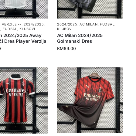
 VERZIJE --
,
2024/2025
,
2024/2025
,
AC MILAN
,
FUDBAL
,
N
,
FUDBAL
,
KLUBOVI
KLUBOVI
an 2024/2025 Away
AC Milan 2024/2025
i Dres Player Verzija
Golmanski Dres
0
KM
69.00