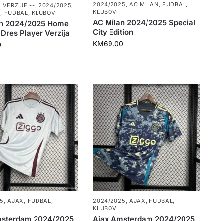
2024/2025
,
AC MILAN
,
FUDBAL
,
 VERZIJE --
,
2024/2025
,
KLUBOVI
N
,
FUDBAL
,
KLUBOVI
AC Milan 2024/2025 Special
an 2024/2025 Home
City Edition
Dres Player Verzija
KM
69.00
0
25
,
AJAX
,
FUDBAL
,
2024/2025
,
AJAX
,
FUDBAL
,
KLUBOVI
msterdam 2024/2025
Ajax Amsterdam 2024/2025