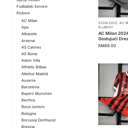
Fudbalski šorcevi
Klubovi
AC Milan
2024/2025
,
AC M
Ajax
KLUBOVI
AC Milan 202
Albacete
Gostujući Dre
Arsenal
KM
69.00
AS Cannes
AS Roma
Aston Villa
Athletic Bilbao
Atletico Madrid
Auxerre
Barcelona
Bayern Munchen
Benfica
Boca Juniors
Bologna
Borussia Dortmund
Brescia