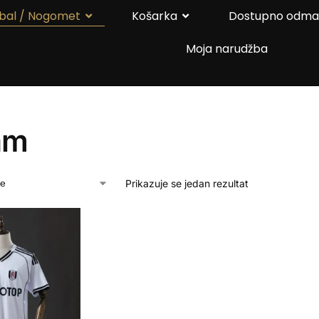
bal / Nogomet
Košarka
Dostupno odm
Moja narudžba
am
Prikazuje se jedan rezultat