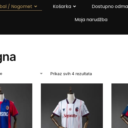
bal / Nogomet
Košarka
Dostupno odm
Moja narudžba
gna
Prikaz svih 4 rezultata