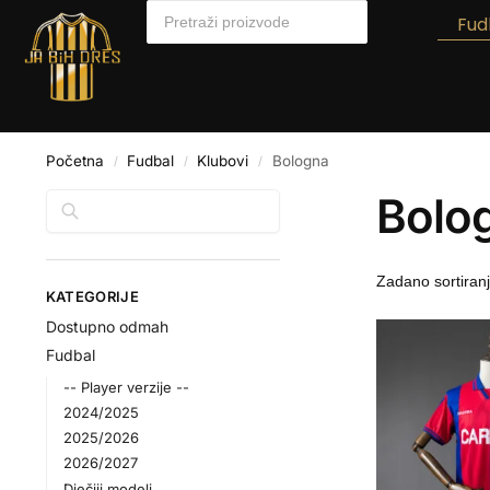
Fud
Početna
Fudbal
Klubovi
Bologna
/
/
/
Bolo
Pretraga
KATEGORIJE
Dostupno odmah
Fudbal
-- Player verzije --
2024/2025
2025/2026
2026/2027
Dječiji modeli