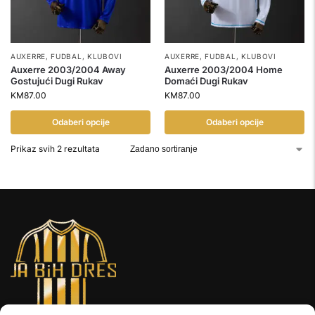
AUXERRE
,
FUDBAL
,
KLUBOVI
AUXERRE
,
FUDBAL
,
KLUBOVI
Auxerre 2003/2004 Away
Auxerre 2003/2004 Home
Gostujući Dugi Rukav
Domaći Dugi Rukav
KM
87.00
KM
87.00
Odaberi opcije
Odaberi opcije
Prikaz svih 2 rezultata