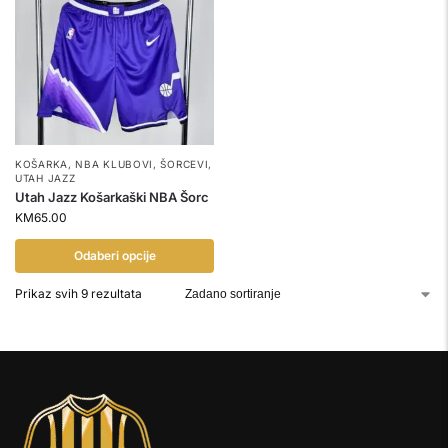
KOŠARKA
,
NBA KLUBOVI
,
ŠORCEVI
,
UTAH JAZZ
Utah Jazz Košarkaški NBA Šorc
KM
65.00
Odaberi opcije
Prikaz svih 9 rezultata