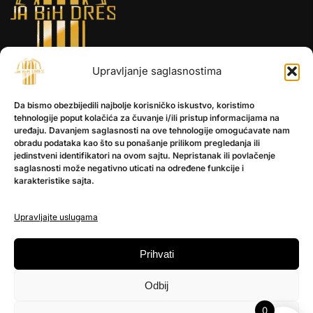
Upravljanje saglasnostima
INFORMACIJE
Da bismo obezbijedili najbolje korisničko iskustvo, koristimo
O nama
tehnologije poput kolačića za čuvanje i/ili pristup informacijama na
Kontakt
uređaju. Davanjem saglasnosti na ove tehnologije omogućavate nam
obradu podataka kao što su ponašanje prilikom pregledanja ili
jedinstveni identifikatori na ovom sajtu. Nepristanak ili povlačenje
saglasnosti može negativno uticati na određene funkcije i
POMOĆ
karakteristike sajta.
Česta pitanja
Politika privatnosti
Upravljajte uslugama
PRATITE NAS
Prihvati
Instagram
Odbij
OLX
TikTok
0