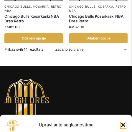
CHICAGO BULLS
,
KOŠARKA
,
RETRO
CHICAGO BULLS
,
KOŠARKA
,
RETRO
NBA
NBA
Chicago Bulls Košarkaški NBA
Chicago Bulls Košarkaški NBA
Dres Retro
Dres Retro
KM
82.00
KM
82.00
Odaberi opcije
Odaberi opcije
Prikaz svih 14 rezultata
Upravljanje saglasnostima
INFORMACIJE