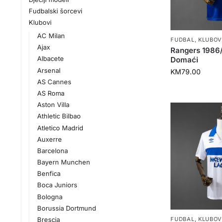
Fudbalski šorcevi
Klubovi
AC Milan
FUDBAL
,
KLUBOV
Ajax
Rangers 1986
Albacete
Domaći
Arsenal
KM
79.00
AS Cannes
AS Roma
Aston Villa
Athletic Bilbao
Atletico Madrid
Auxerre
Barcelona
Bayern Munchen
Benfica
Boca Juniors
Bologna
Borussia Dortmund
Brescia
FUDBAL
,
KLUBOV