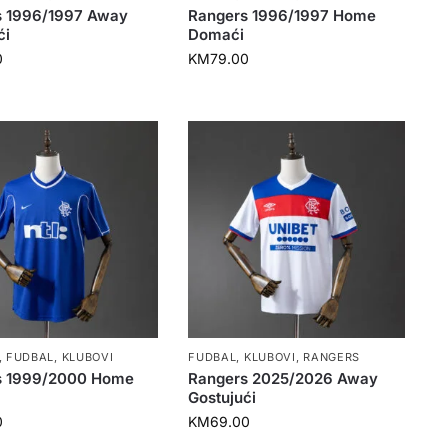
s 1996/1997 Away
Rangers 1996/1997 Home
ći
Domaći
0
KM
79.00
,
FUDBAL
,
KLUBOVI
FUDBAL
,
KLUBOVI
,
RANGERS
s 1999/2000 Home
Rangers 2025/2026 Away
Gostujući
0
KM
69.00