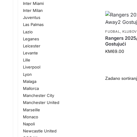
Inter Miami
Inter Milan
Juventus
Las Palmas
Lazio
FUDBAL
,
KLUBOV
Rangers 202
Leganes
Gostujući
Leicester
KM
69.00
Levante
Lille
Liverpool
Lyon
Malaga
Mallorca
Manchester City
Manchester United
Marseille
Monaco
Napoli
Newcastle United