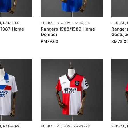
I
,
RANGERS
FUDBAL
,
KLUBOVI
,
RANGERS
FUDBAL
,
/1987 Home
Rangers 1988/1989 Home
Ranger
Domaći
Gostuju
KM
79.00
KM
79.0
I
,
RANGERS
FUDBAL
,
KLUBOVI
,
RANGERS
FUDBAL
,