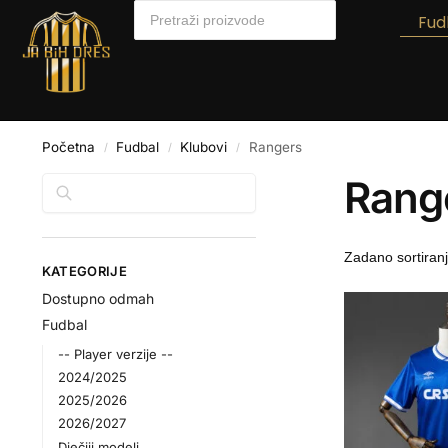
Fud
Početna
Fudbal
Klubovi
Rangers
/
/
/
Rang
Pretraga
KATEGORIJE
Dostupno odmah
Fudbal
-- Player verzije --
2024/2025
2025/2026
2026/2027
Dječiji modeli