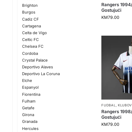
Rangers 1994
Brighton
Gostujući
Burgos
KM
79.00
Cadiz CF
Cartagena
Celta de Vigo
Celtic FC
Chelsea FC
Cordoba
Crystal Palace
Deportivo Alaves
Deportivo La Coruna
Elche
Espanyol
Fiorentina
Fulham
FUDBAL
,
KLUBOV
Getafe
Rangers 1998
Girona
Gostujući
Granada
KM
79.00
Hercules