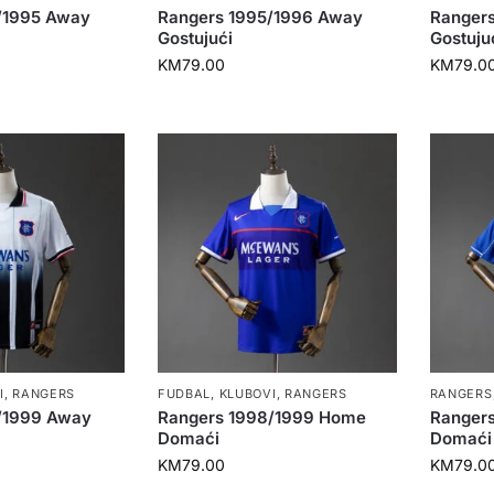
/1995 Away
Rangers 1995/1996 Away
Ranger
Gostujući
Gostuju
KM
79.00
KM
79.0
I
,
RANGERS
FUDBAL
,
KLUBOVI
,
RANGERS
RANGERS
/1999 Away
Rangers 1998/1999 Home
Ranger
Domaći
Domaći
KM
79.00
KM
79.0