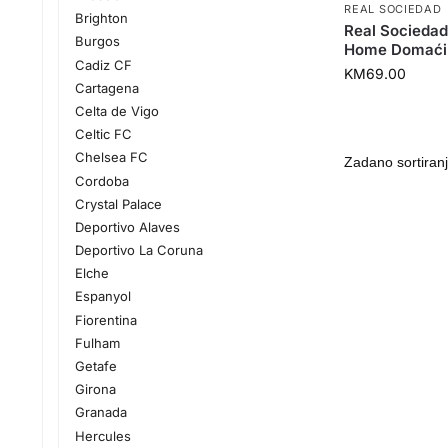
REAL SOCIEDAD
Brighton
Real Socieda
Burgos
Home Domaći
Cadiz CF
KM
69.00
Cartagena
Celta de Vigo
Celtic FC
Chelsea FC
Cordoba
Crystal Palace
Deportivo Alaves
Deportivo La Coruna
Elche
Espanyol
Fiorentina
Fulham
Getafe
Girona
Granada
Hercules