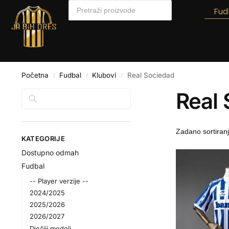
Fud
Početna
Fudbal
Klubovi
Real Sociedad
/
/
/
Real
Pretraga
KATEGORIJE
Dostupno odmah
Fudbal
-- Player verzije --
2024/2025
2025/2026
2026/2027
Dječiji modeli