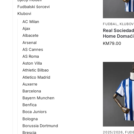
Fudbalski šorcevi
Klubovi
AC Milan
FUDBAL
,
KLUBOV
Ajax
Real Socieda
Albacete
Home Domaći
Arsenal
KM
79.00
AS Cannes
AS Roma
Aston Villa
Athletic Bilbao
Atletico Madrid
Auxerre
Barcelona
Bayern Munchen
Benfica
Boca Juniors
Bologna
Borussia Dortmund
Brescia
2025/2026
,
FUD