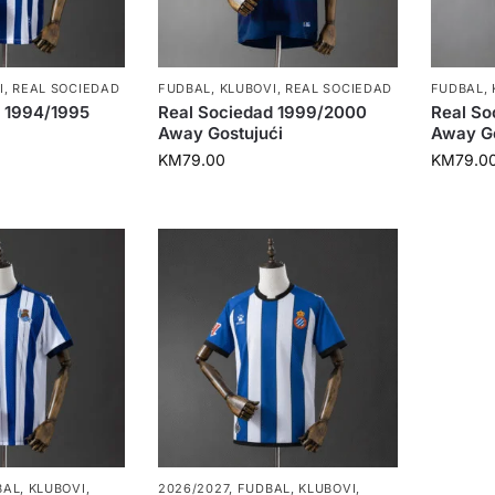
I
,
REAL SOCIEDAD
FUDBAL
,
KLUBOVI
,
REAL SOCIEDAD
FUDBAL
,
d 1994/1995
Real Sociedad 1999/2000
Real So
Away Gostujući
Away Go
KM
79.00
KM
79.0
BAL
,
KLUBOVI
,
2026/2027
,
FUDBAL
,
KLUBOVI
,