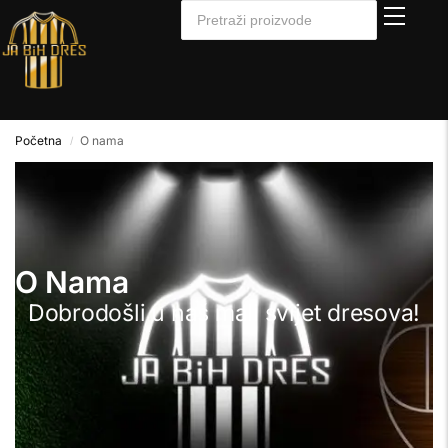
Početna
O nama
/
O Nama
Dobrodošli u naš mali svijet dresova!