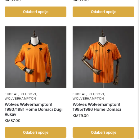
Odaberi opcije
Odaberi opcije
FUDBAL
,
KLUBOVI
,
FUDBAL
,
KLUBOVI
,
WOLVERHAMPTON
WOLVERHAMPTON
Wolves Wolverhampton1
Wolves Wolverhampton1
1980/1981 Home Domaći Dugi
1985/1986 Home Domaći
Rukav
KM
79.00
KM
87.00
Odaberi opcije
Odaberi opcije