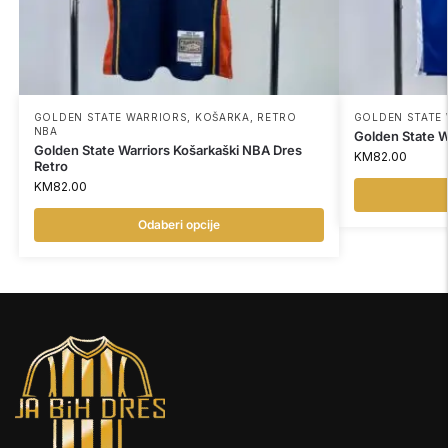
GOLDEN STATE WARRIORS
,
KOŠARKA
,
RETRO
GOLDEN STATE
NBA
Golden State W
Golden State Warriors Košarkaški NBA Dres
KM
82.00
Retro
KM
82.00
Odaberi opcije