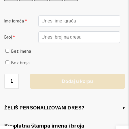
Ime igrača
*
Broj
*
Bez imena
Bez broja
Dodaj u korpu
ŽELIŠ PERSONALIZOVANI DRES?
▾
Besplatna štampa imena i broja