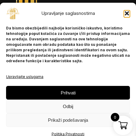
Upravljanje saglasnostima
INFORMACIJE
Da bismo obezbijedili najbolje korisničko iskustvo, koristimo
O nama
tehnologije poput kolačića za čuvanje i/ili pristup informacijama
Kontakt
na uređaju. Davanjem saglasnosti na ove tehnologije
omogućavate nam obradu podataka kao što su ponašanje
prilikom pregledanja ili jedinstveni identifikatori na ovom sajtu.
Nepristanak ili povlačenje saglasnosti može negativno uticati na
POMOĆ
određene funkcije i karakteristike sajta.
Česta pitanja
Politika privatnosti
Upravljajte uslugama
PRATITE NAS
Prihvati
Instagram
Odbij
OLX
TikTok
0
Prikaži podešavanja
© 2025 Ja BiH Dres
Politika Privatnosti