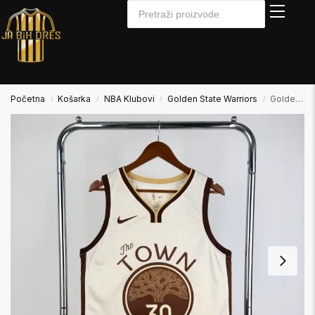
Početna
Košarka
NBA Klubovi
Golden State Warriors
Golden State Warriors Košarkaški NBA Dres
/
/
/
/