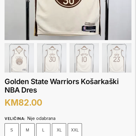
Golden State Warriors Košarkaški
NBA Dres
KM
82.00
Nije odabrana
VELIČINA
:
S
M
L
XL
XXL