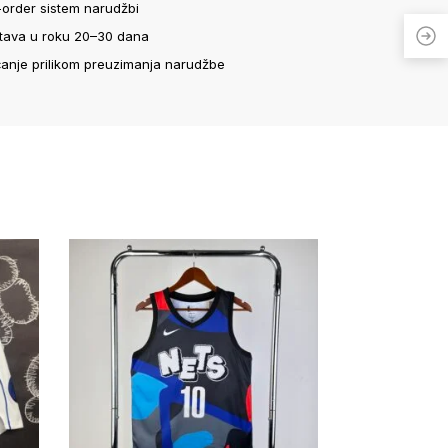
-order sistem narudžbi
tava u roku 20–30 dana
ćanje prilikom preuzimanja narudžbe