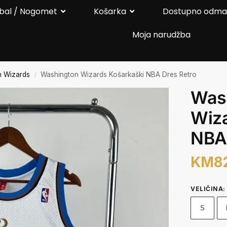
bal / Nogomet
Košarka
Dostupno odm
Moja narudžba
n Wizards
Washington Wizards Košarkaški NBA Dres Retro
/
Was
Wiza
NBA 
KM
8
VELIČINA
:
S