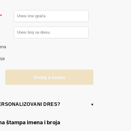
a
*
ena
oja
Dodaj u korpu
PERSONALIZOVANI DRES?
▾
na štampa imena i broja