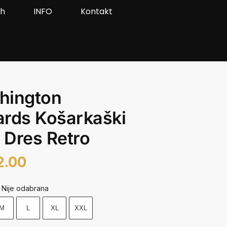
ah
INFO
Kontakt
hington
rds Košarkaški
Dres Retro
2.00
Nije odabrana
M
L
XL
XXL