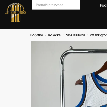
Fud
Početna
Košarka
NBA Klubovi
Washingto
/
/
/