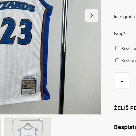
Ime igrač
Broj
*
Bez im
Bez br
ŽELIŠ 
Besplat