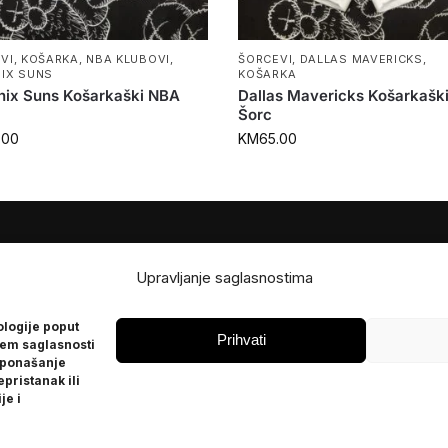
VI
,
KOŠARKA
,
NBA KLUBOVI
,
ŠORCEVI
,
DALLAS MAVERICKS
,
IX SUNS
KOŠARKA
nix Suns Košarkaški NBA
Dallas Mavericks Košarkašk
Šorc
.00
KM
65.00
JE
POMOĆ
Upravljanje saglasnostima
Česta pitanja
ologije poput
Politika privatnosti
Prihvati
jem saglasnosti
 ponašanje
epristanak ili
je i