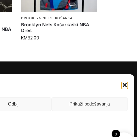
BROOKLYN NETS
,
KOŠARKA
Brooklyn Nets Košarkaški NBA
i NBA
Dres
KM
82.00
PRATITE NAS
Instagram
OLX
Odbij
Prikaži podešavanja
TikTok
0