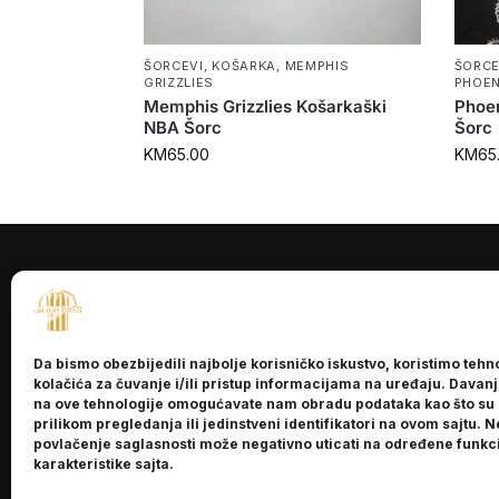
ŠORCEVI
,
KOŠARKA
,
MEMPHIS
ŠORCE
GRIZZLIES
PHOEN
Memphis Grizzlies Košarkaški
Phoe
NBA Šorc
Šorc
KM
65.00
KM
65
INFORMACI
O nama
Da bismo obezbijedili najbolje korisničko iskustvo, koristimo tehn
Kontakt
kolačića za čuvanje i/ili pristup informacijama na uređaju. Davan
na ove tehnologije omogućavate nam obradu podataka kao što su
prilikom pregledanja ili jedinstveni identifikatori na ovom sajtu. N
povlačenje saglasnosti može negativno uticati na određene funkci
karakteristike sajta.