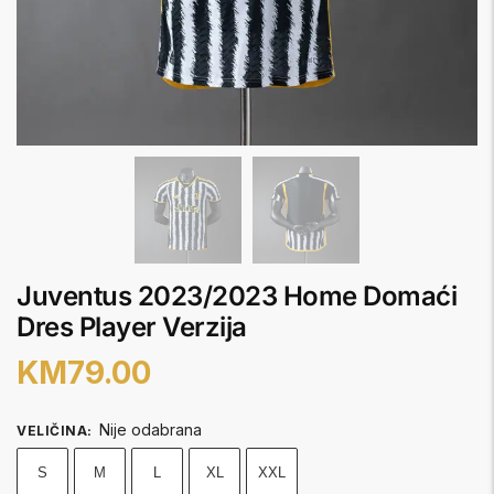
Juventus 2023/2023 Home Domaći
Dres Player Verzija
KM
79.00
Nije odabrana
VELIČINA
:
S
M
L
XL
XXL