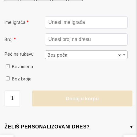
Ime igrača
*
Broj
*
Peč na rukavu
Bez peča
×
Bez imena
Bez broja
Dodaj u korpu
ŽELIŠ PERSONALIZOVANI DRES?
▾