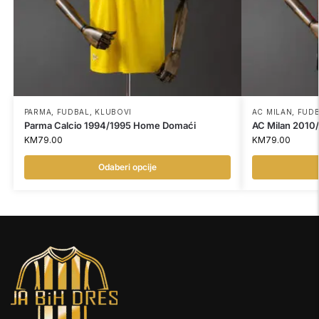
PARMA
,
FUDBAL
,
KLUBOVI
AC MILAN
,
FUD
Parma Calcio 1994/1995 Home Domaći
AC Milan 2010
KM
79.00
KM
79.00
Odaberi opcije