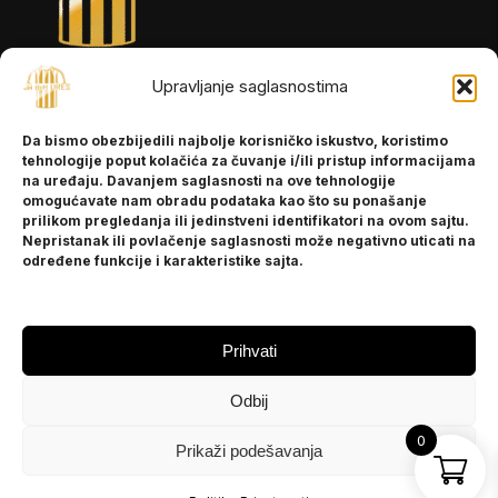
INFORMACIJE
Upravljanje saglasnostima
O nama
Da bismo obezbijedili najbolje korisničko iskustvo, koristimo
Kontakt
tehnologije poput kolačića za čuvanje i/ili pristup informacijama
na uređaju. Davanjem saglasnosti na ove tehnologije
omogućavate nam obradu podataka kao što su ponašanje
POMOĆ
prilikom pregledanja ili jedinstveni identifikatori na ovom sajtu.
Nepristanak ili povlačenje saglasnosti može negativno uticati na
Česta pitanja
određene funkcije i karakteristike sajta.
Politika privatnosti
PRATITE NAS
Prihvati
Instagram
Odbij
OLX
TikTok
0
Prikaži podešavanja
© 2025 Ja BiH Dres