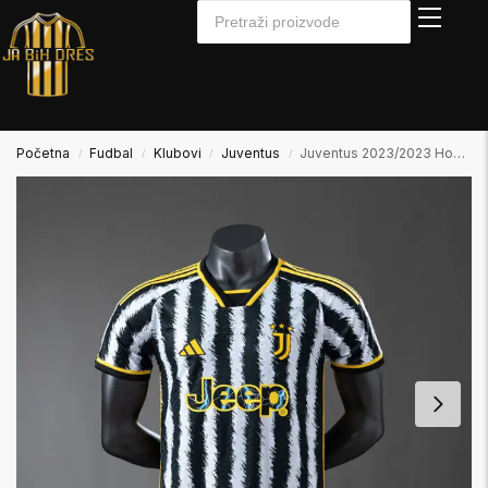
Početna
Fudbal
Klubovi
Juventus
Juventus 2023/2023 Home Domaći Dres Player Verzija
/
/
/
/