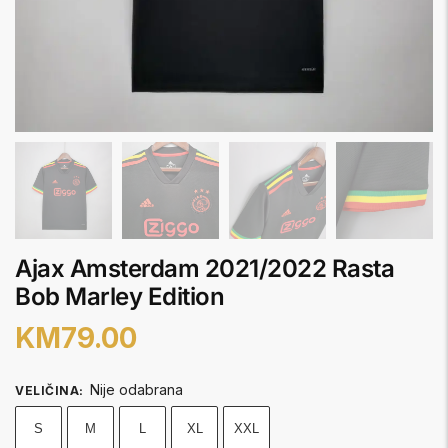
Ajax Amsterdam 2021/2022 Rasta
Bob Marley Edition
KM
79.00
Nije odabrana
VELIČINA
:
S
M
L
XL
XXL