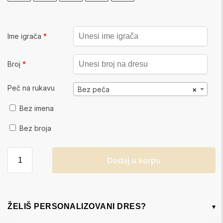
Ime igrača
*
Broj
*
Peč na rukavu
Bez peča
×
Bez imena
Bez broja
Dodaj u korpu
ŽELIŠ PERSONALIZOVANI DRES?
▾