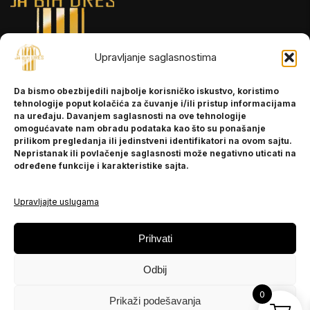
Upravljanje saglasnostima
INFORMACIJE
Da bismo obezbijedili najbolje korisničko iskustvo, koristimo
O nama
tehnologije poput kolačića za čuvanje i/ili pristup informacijama
Kontakt
na uređaju. Davanjem saglasnosti na ove tehnologije
omogućavate nam obradu podataka kao što su ponašanje
prilikom pregledanja ili jedinstveni identifikatori na ovom sajtu.
Nepristanak ili povlačenje saglasnosti može negativno uticati na
POMOĆ
određene funkcije i karakteristike sajta.
Česta pitanja
Politika privatnosti
Upravljajte uslugama
PRATITE NAS
Prihvati
Instagram
Odbij
OLX
TikTok
0
Prikaži podešavanja